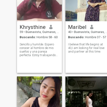
Khrysthine
Maribel
59
•
Buenavista, Guimaras, Filipinas
40
•
Buenavista, Guimaras, Filipinas
Buscando:
Hombre 58 - 60
Buscando:
Hombre 37 - 57
Sencillo y humilde. Espero
I believe that life begins at
conocer al hombre de mis
40,I am looking for real love
sueños y una pareja
and partner at this time.
perfecta. Estoy trabajando
en la fabricación de
alimentos.