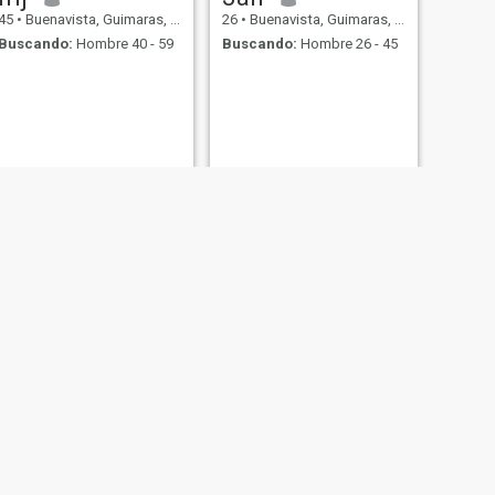
45
•
Buenavista, Guimaras, Filipinas
26
•
Buenavista, Guimaras, Filipinas
Buscando:
Hombre 40 - 59
Buscando:
Hombre 26 - 45
SIGUIENTE
kai
21
•
Buenavista, Guimaras, Filipinas