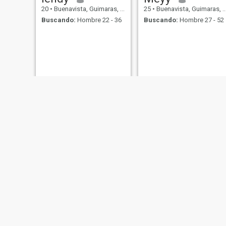
20
•
Buenavista, Guimaras, Filipinas
25
•
Buenavista, Guimaras, Filipinas
Buscando:
Hombre 22 - 36
Buscando:
Hombre 27 - 52
Kisses
Mariz
30
•
Buenavista, Guimaras, Filipinas
36
•
Buenavista, Guimaras, Filipinas