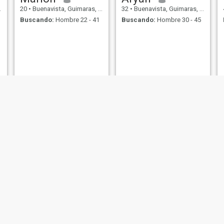
20
•
Buenavista, Guimaras, Filipinas
32
•
Buenavista, Guimaras, Filipinas
Buscando:
Hombre 22 - 41
Buscando:
Hombre 30 - 45
Andre
lui
36
•
Buenavista, Guimaras, Filipinas
24
•
Buenavista, Guimaras, Filipinas