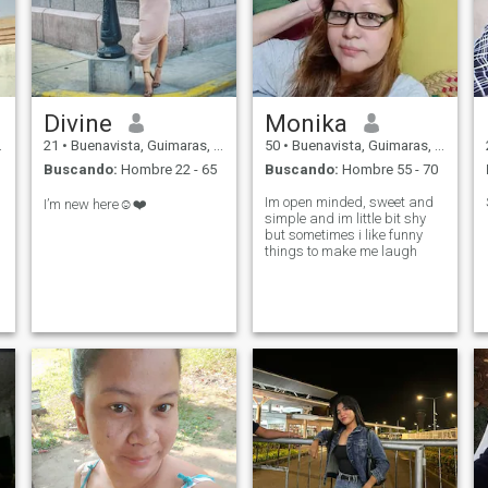
Divine
Monika
21
•
Buenavista, Guimaras, Filipinas
50
•
Buenavista, Guimaras, Filipinas
Buscando:
Hombre 22 - 65
Buscando:
Hombre 55 - 70
Im open minded, sweet and
I’m new here☺️❤️
simple and im little bit shy
but sometimes i like funny
things to make me laugh