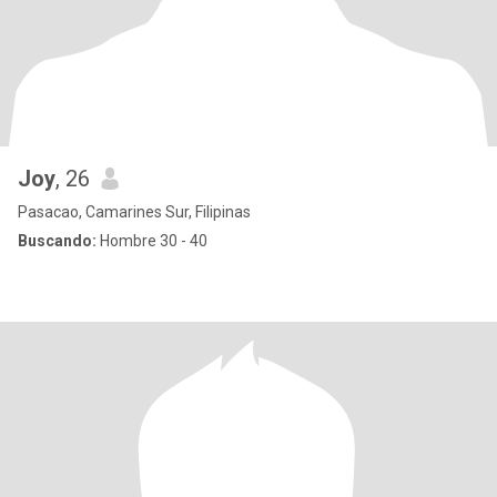
Joy
, 26
Pasacao, Camarines Sur, Filipinas
Buscando:
Hombre 30 - 40