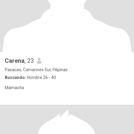
Carena
, 23
Pasacao, Camarines Sur, Filipinas
Buscando:
Hombre 26 - 40
Mamacita