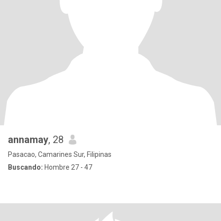
annamay
, 28
Pasacao, Camarines Sur, Filipinas
Buscando:
Hombre 27 - 47