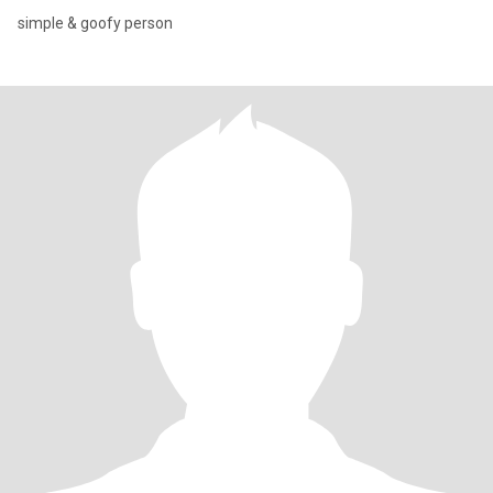
simple & goofy person