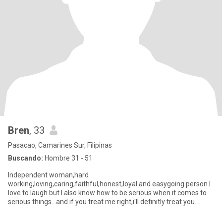
Bren
, 33
Pasacao, Camarines Sur, Filipinas
Buscando:
Hombre 31 - 51
Independent woman,hard
working,loving,caring,faithful,honest,loyal and easygoing person.I
love to laugh but I also know how to be serious when it comes to
serious things...and if you treat me right,i'll definitly treat you
better.😉 I also love cook