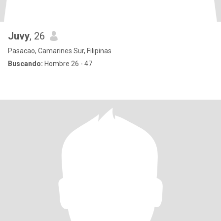
Juvy
, 26
Pasacao, Camarines Sur, Filipinas
Buscando:
Hombre 26 - 47