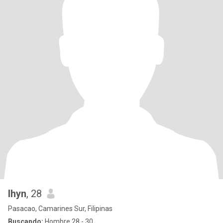
lhyn
, 28
Pasacao, Camarines Sur, Filipinas
Buscando:
Hombre 28 - 30