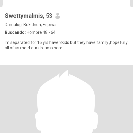
Swettymalmis
, 53
Damulog, Bukidnon, Filipinas
Buscando:
Hombre 48 - 64
Im separated for 16 yrs have 3kids but they have family ,hopefully
all of us meet our dreams here.