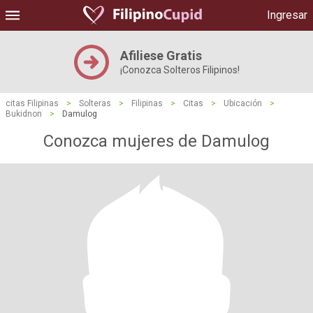
Ingresar
Afiliese Gratis
¡Conozca Solteros Filipinos!
citas Filipinas
>
Solteras
>
Filipinas
>
Citas
>
Ubicación
>
Bukidnon
>
Damulog
Conozca mujeres de Damulog