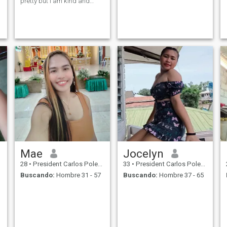
pretty but I am kind and
respectful. I am 25 years old.
🥰❤️
Mae
Jocelyn
28
•
President Carlos Polestico Garcia, Bohol, Filipinas
33
•
President Carlos Polestico Garcia, Bohol, Filipinas
Buscando:
Hombre 31 - 57
Buscando:
Hombre 37 - 65