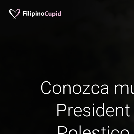
Conozca mu
President
Polestico