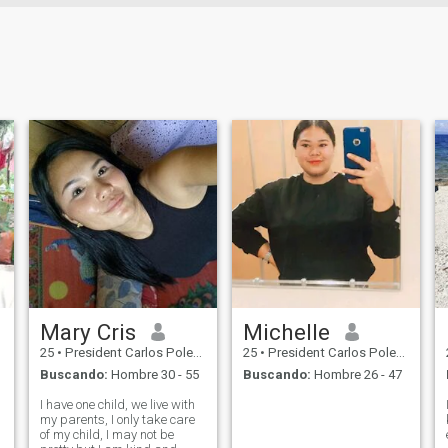
Mary Cris
Michelle
25
•
President Carlos Polestico Garcia, Bohol, Filipinas
25
•
President Carlos Polestico Garcia, Bohol, Filipinas
Buscando:
Hombre 30 - 55
Buscando:
Hombre 26 - 47
I have one child, we live with
my parents, I only take care
of my child, I may not be