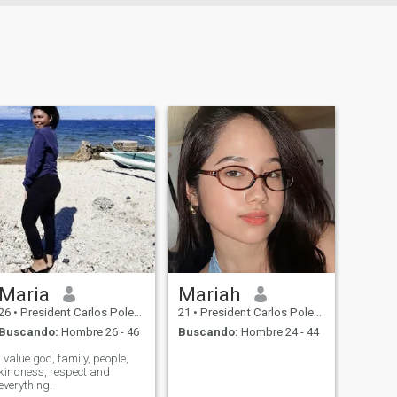
Maria
Mariah
26
•
President Carlos Polestico Garcia, Bohol, Filipinas
21
•
President Carlos Polestico Garcia, Bohol, Filipinas
Buscando:
Hombre 26 - 46
Buscando:
Hombre 24 - 44
I value god, family, people,
kindness, respect and
everything.