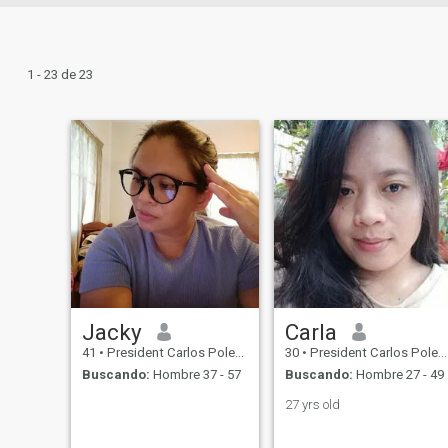
1 - 23 de 23
Jacky
Carla
41
•
President Carlos Polestico Garcia, Bohol, Filipinas
30
•
President Carlos Polestico Garcia, Bohol, Filipinas
Buscando:
Hombre 37 - 57
Buscando:
Hombre 27 - 49
27 yrs old