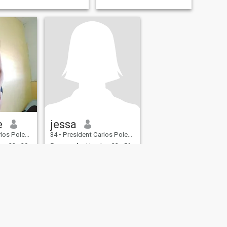
e
jessa
ia, Bohol, Filipinas
34
•
President Carlos Polestico Garcia, Bohol, Filipinas
e 22 - 39
Buscando:
Hombre 33 - 56