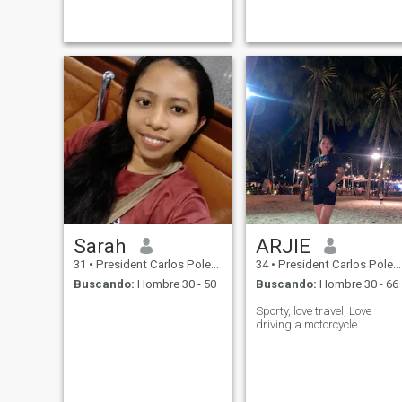
Sarah
ARJIE
31
•
President Carlos Polestico Garcia, Bohol, Filipinas
34
•
President Carlos Polestico Garcia, Bohol, Filipinas
Buscando:
Hombre 30 - 50
Buscando:
Hombre 30 - 66
Sporty, love travel, Love
driving a motorcycle