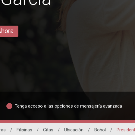
Ahora
Tenga acceso a las opciones de mensajería avanzada
ras
/
Filipinas
/
Citas
/
Ubicación
/
Bohol
/
President