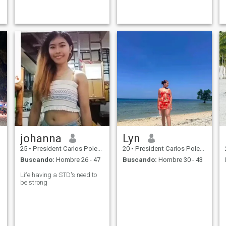
johanna
Lyn
25
•
President Carlos Polestico Garcia, Bohol, Filipinas
20
•
President Carlos Polestico Garcia, Bohol, Filipinas
Buscando:
Hombre 26 - 47
Buscando:
Hombre 30 - 43
Life having a STD's need to
be strong