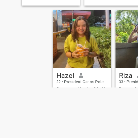
Hazel
Riza
22
•
President Carlos Polestico Garcia, Bohol, Filipinas
33
•
President Carlo
Buscando:
Hombre 24 - 41
Buscando