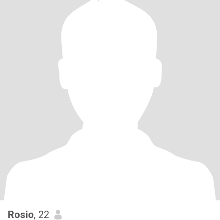
Rosio
, 22