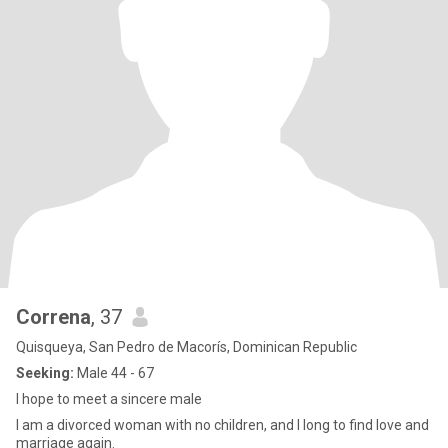
Correna
, 37
Quisqueya, San Pedro de Macorís, Dominican Republic
Seeking:
Male 44 - 67
I hope to meet a sincere male
I am a divorced woman with no children, and I long to find love and
marriage again.