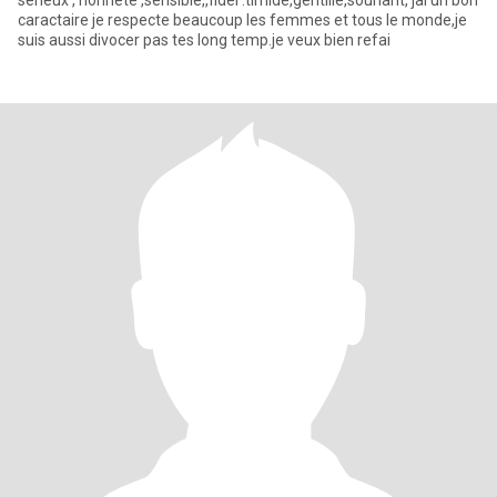
serieux , honnete ,sensible,,fidèl .timide,gentille,souriant, jai un bon
caractaire je respecte beaucoup les femmes et tous le monde,je
suis aussi divocer pas tes long temp.je veux bien refai