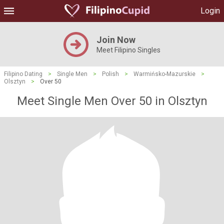
Login
Join Now
Meet Filipino Singles
Filipino Dating
>
Single Men
>
Polish
>
Warmińsko-Mazurskie
>
Olsztyn
>
Over 50
Meet Single Men Over 50 in Olsztyn