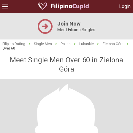
Login
Join Now
Meet Filipino Singles
Filipino Dating
>
Single Men
>
Polish
>
Lubuskie
>
Zielona Góra
>
Over 60
Meet Single Men Over 60 in Zielona
Góra