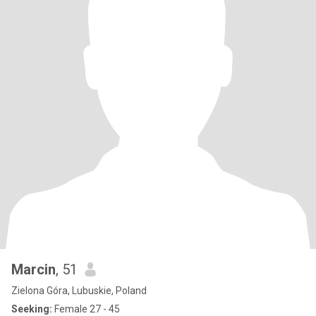
Marcin
, 51
Zielona Góra, Lubuskie, Poland
Seeking:
Female 27 - 45