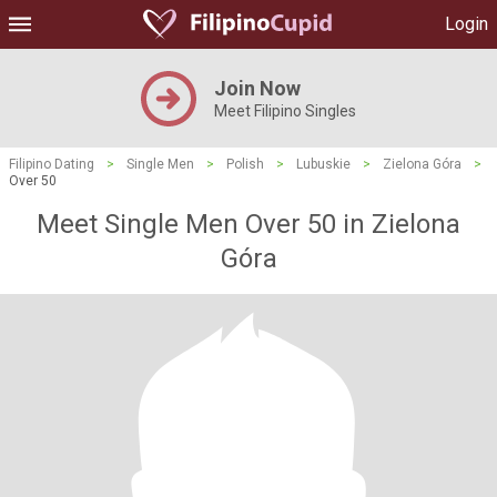
Login
Join Now
Meet Filipino Singles
Filipino Dating
>
Single Men
>
Polish
>
Lubuskie
>
Zielona Góra
>
Over 50
Meet Single Men Over 50 in Zielona
Góra