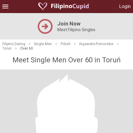
Login
Join Now
Meet Filipino Singles
Filipino Dating
>
Single Men
>
Polish
>
Kujawsko-Pomorskie
>
Toruń
>
Over 60
Meet Single Men Over 60 in Toruń