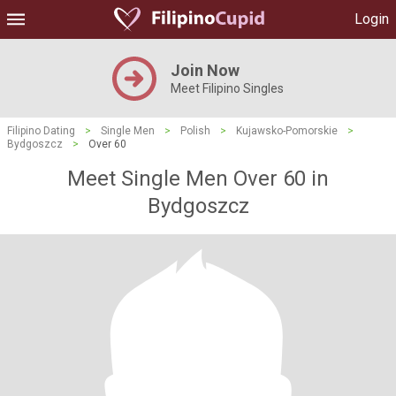
Login
Join Now
Meet Filipino Singles
Filipino Dating
>
Single Men
>
Polish
>
Kujawsko-Pomorskie
>
Bydgoszcz
>
Over 60
Meet Single Men Over 60 in
Bydgoszcz