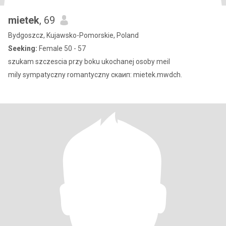
mietek
, 69
Bydgoszcz, Kujawsko-Pomorskie, Poland
Seeking:
Female 50 - 57
szukam szczescia przy boku ukochanej osoby meil
mily sympatyczny romantyczny скаип: mietek.mwdch.