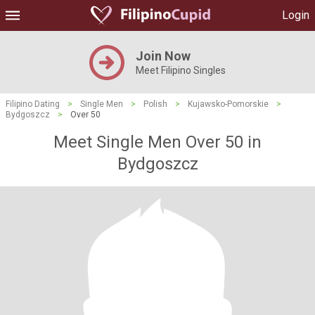
Login
Join Now
Meet Filipino Singles
Filipino Dating
>
Single Men
>
Polish
>
Kujawsko-Pomorskie
>
Bydgoszcz
>
Over 50
Meet Single Men Over 50 in
Bydgoszcz