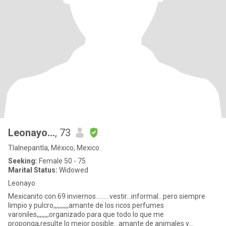
Leonayo...
, 73
Tlalnepantla, México, Mexico
Seeking:
Female 50 - 75
Marital Status:
Widowed
Leonayo
Mexicanito con 69 inviernos.........vestir...informal...pero siempre
limpio y pulcro,,,,,,,,,,amante de los ricos perfumes
varoniles,,,,,,,,organizado para que todo lo que me
proponga,resulte lo mejor posible...amante de animales y