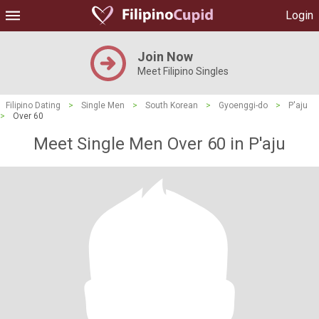
Login
Join Now
Meet Filipino Singles
Filipino Dating
>
Single Men
>
South Korean
>
Gyoenggi-do
>
P'aju
>
Over 60
Meet Single Men Over 60 in P'aju