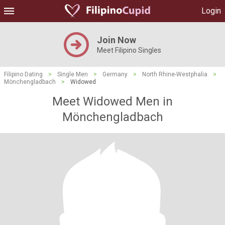
Login
Join Now
Meet Filipino Singles
Filipino Dating
>
Single Men
>
Germany
>
North Rhine-Westphalia
>
Mönchengladbach
>
Widowed
Meet Widowed Men in
Mönchengladbach