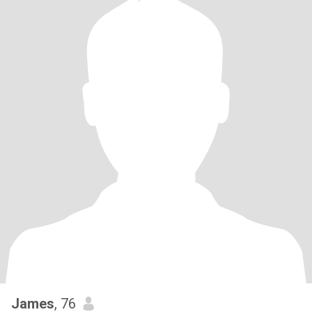
James
, 76