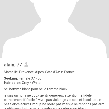
alain
, 77
Marseille, Provence-Alpes-Côte d'Azur, France
Seeking:
Female 37 - 56
Hair color:
Grey / White
bel homme blanc pour belle femme black
je suis un homme doux gentil généreux attentionné fidèle
compréhensif facile à vivre pas violent je vie seul et la solitude me
pèse alors écrivez moi je ne mord pas mais je ne réponds pas aux
profil sans photo merci de votre compréhension Alain