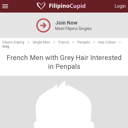
Login
Join Now
Meet Filipino Singles
Filipino Dating
>
Single Men
>
France
>
Penpals
>
Hair Colour
>
Grey
French Men with Grey Hair Interested
in Penpals