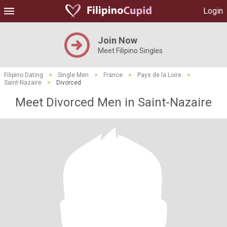
Login
Join Now
Meet Filipino Singles
Filipino Dating
>
Single Men
>
France
>
Pays de la Loire
>
Saint-Nazaire
>
Divorced
Meet Divorced Men in Saint-Nazaire