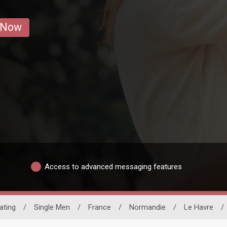
 Now
Access to advanced messaging features
Dating
/
Single Men
/
France
/
Normandie
/
Le Havre
/