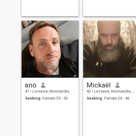
rencontrer une femme pour
fonder une famille et voyager
✈️
ano
Mickaël
47
•
Le Havre, Normandie, France
42
•
Le Havre, Normandie, France
Seeking:
Female 35 - 50
Seeking:
Female 26 - 46