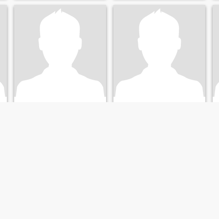
joe
saiyanseb
46
•
Le Havre, Normandie, France
43
•
Le Havre, Normandie, France
Seeking:
Female 26 - 50
Seeking:
Female 24 - 43