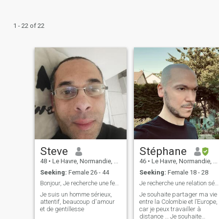
1 - 22 of 22
Steve
Stéphane
48
•
Le Havre, Normandie, France
46
•
Le Havre, Normandie, France
Seeking:
Female 26 - 44
Seeking:
Female 18 - 28
Bonjour, Je recherche une femme chinoise céliba...
Je recherche une relation sérieuse
Je suis un homme sérieux,
Je souhaite partager ma vie
attentif, beaucoup d'amour
entre la Colombie et l’Europe,
et de gentillesse
car je peux travailler à
distance … Je souhaite