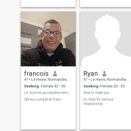
francois
Ryan
47
•
Le Havre, Normandie, France
47
•
Le Havre, Normandie, France
Seeking:
Female 43 - 59
Seeking:
Female 20 - 35
Un homme qui espère retrouver le bonheur
Nice to meet you
Sérieux simple et franc
Hi, here for serious
relationship