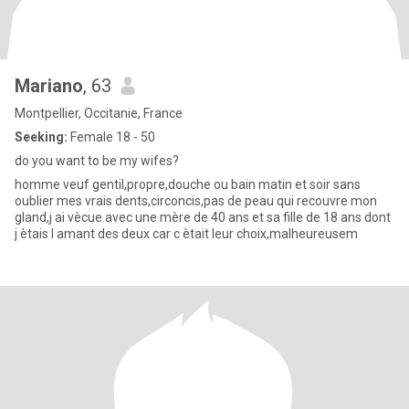
Mariano
, 63
Montpellier, Occitanie, France
Seeking:
Female 18 - 50
do you want to be my wifes?
homme veuf gentil,propre,douche ou bain matin et soir sans
oublier mes vrais dents,circoncis,pas de peau qui recouvre mon
gland,j ai vècue avec une mère de 40 ans et sa fille de 18 ans dont
j ètais l amant des deux car c ètait leur choix,malheureusem