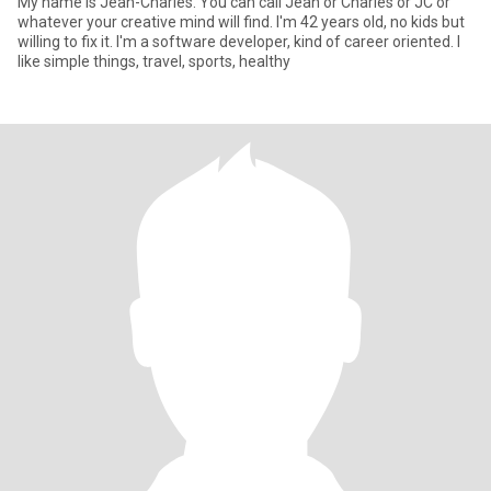
My name is Jean-Charles. You can call Jean or Charles or JC or
whatever your creative mind will find. I'm 42 years old, no kids but
willing to fix it. I'm a software developer, kind of career oriented. I
like simple things, travel, sports, healthy