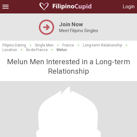
Login
Join Now
Meet Filipino Singles
Filipino Dating
>
Single Men
>
France
>
Long-term Relationship
>
Location
>
Île-de-France
>
Melun
Melun Men Interested in a Long-term
Relationship