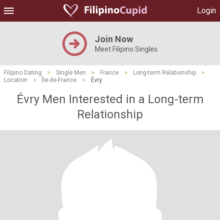
Login
Join Now
Meet Filipino Singles
Filipino Dating
>
Single Men
>
France
>
Long-term Relationship
>
Location
>
Île-de-France
>
Évry
Évry Men Interested in a Long-term
Relationship