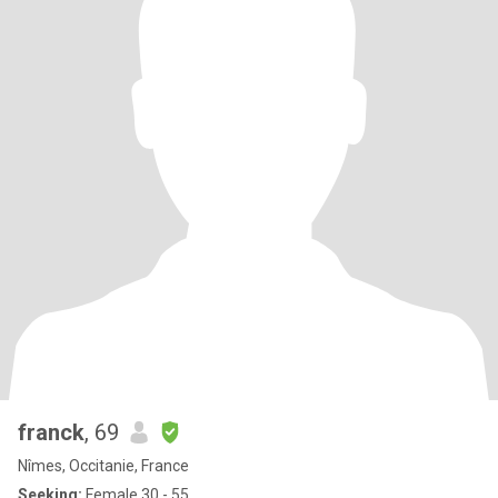
franck
, 69
Nîmes, Occitanie, France
Seeking:
Female 30 - 55