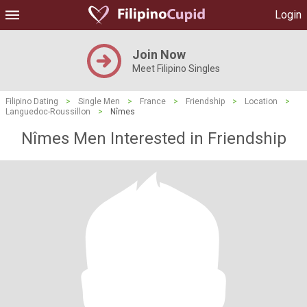
Login
Join Now
Meet Filipino Singles
Filipino Dating
>
Single Men
>
France
>
Friendship
>
Location
>
Languedoc-Roussillon
>
Nîmes
Nîmes Men Interested in Friendship