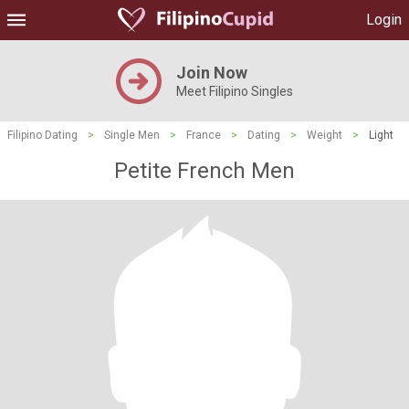
Login
Join Now
Meet Filipino Singles
Filipino Dating
>
Single Men
>
France
>
Dating
>
Weight
>
Light
Petite French Men