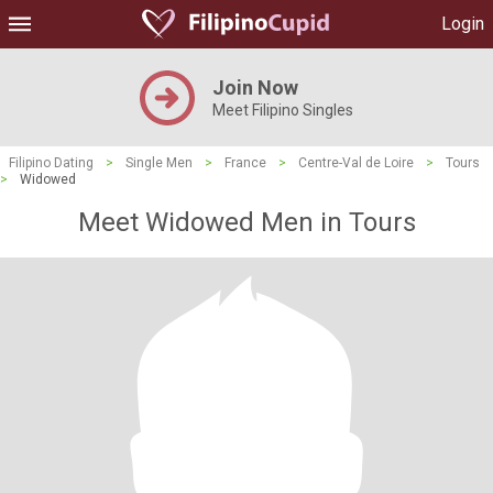
Login
Join Now
Meet Filipino Singles
Filipino Dating
>
Single Men
>
France
>
Centre-Val de Loire
>
Tours
>
Widowed
Meet Widowed Men in Tours