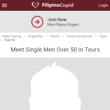
Login
Join Now
Meet Filipino Singles
Filipino Dating
>
Single Men
>
France
>
Centre-Val de Loire
>
Tours
>
Over 50
Meet Single Men Over 50 in Tours