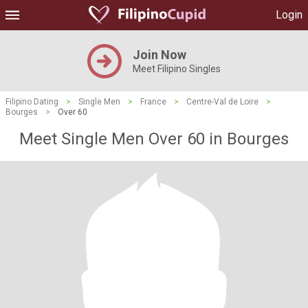
Login
Join Now
Meet Filipino Singles
Filipino Dating
>
Single Men
>
France
>
Centre-Val de Loire
>
Bourges
>
Over 60
Meet Single Men Over 60 in Bourges