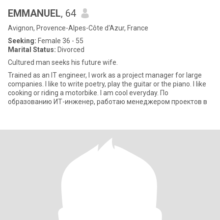
EMMANUEL
, 64
Avignon, Provence-Alpes-Côte d'Azur, France
Seeking:
Female 36 - 55
Marital Status:
Divorced
Cultured man seeks his future wife.
Trained as an IT engineer, I work as a project manager for large
companies. I like to write poetry, play the guitar or the piano. I like
cooking or riding a motorbike. I am cool everyday. По
образованию ИТ-инженер, работаю менеджером проектов в