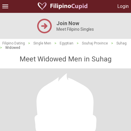
Login
Join Now
Meet Filipino Singles
Filipino Dating
>
Single Men
>
Egyptian
>
Souhaj Province
>
Suhag
>
Widowed
Meet Widowed Men in Suhag