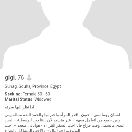
glgl
, 76
Suhag, Souhaj Province, Egypt
Seeking:
Female 50 - 60
Marital Status:
Widowed
اذا نظر اليها سرته
انسان رومانسى .. حنون ..اقدر المرأة واخترمها والحمد الثقة متباله بينى
وبين جميع من اتعامل معهم -- غير متشدد لان ديننا دين الوسطية -- ليس
عندى مايسمى وقت فراغ فانا احب السفر القراءة - هواياتى متعدد -- احب
الهدوء وراحة البال -- ولااحب المشاكل وابعد ع