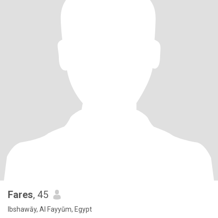
Fares
, 45
Ibshawāy, Al Fayyūm, Egypt