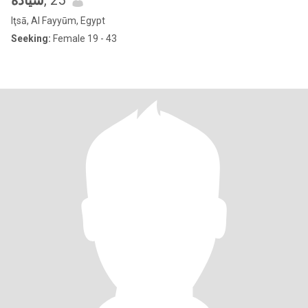
سياده
, 25
Iţsā, Al Fayyūm, Egypt
Seeking:
Female 19 - 43