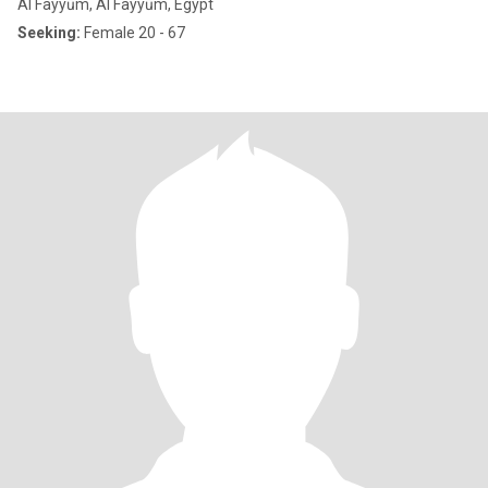
Al Fayyūm, Al Fayyūm, Egypt
Seeking:
Female 20 - 67