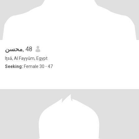
محسن
, 48
Iţsā, Al Fayyūm, Egypt
Seeking:
Female 30 - 47