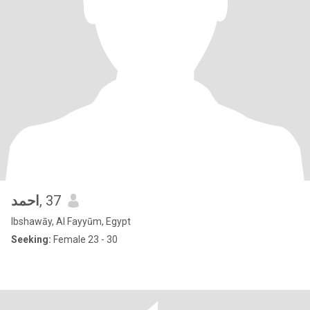
احمد
, 37
Ibshawāy, Al Fayyūm, Egypt
Seeking:
Female 23 - 30