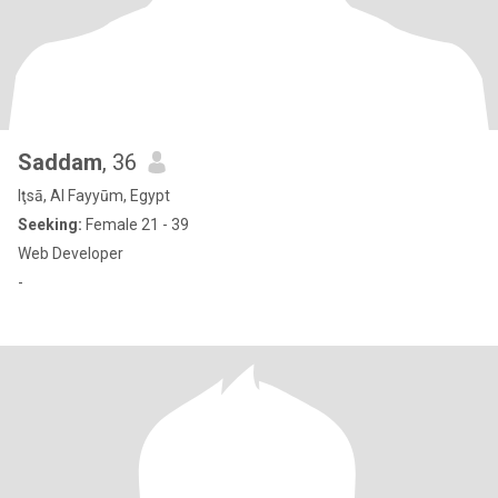
Saddam
, 36
Iţsā, Al Fayyūm, Egypt
Seeking:
Female 21 - 39
Web Developer
-