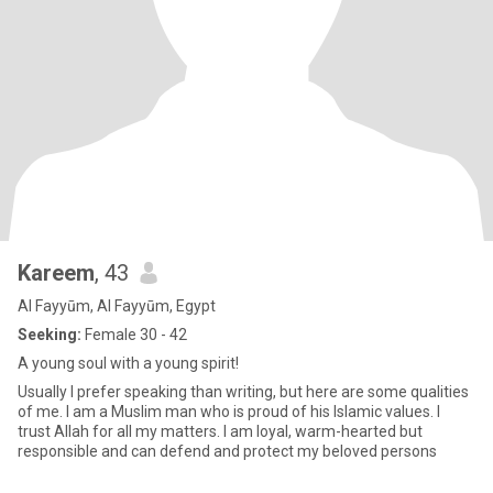
Kareem
, 43
Al Fayyūm, Al Fayyūm, Egypt
Seeking:
Female 30 - 42
A young soul with a young spirit!
Usually I prefer speaking than writing, but here are some qualities
of me. I am a Muslim man who is proud of his Islamic values. I
trust Allah for all my matters. I am loyal, warm-hearted but
responsible and can defend and protect my beloved persons