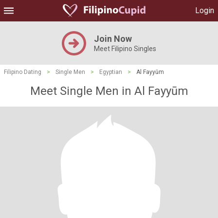
Login
Join Now
Meet Filipino Singles
Filipino Dating
>
Single Men
>
Egyptian
>
Al Fayyūm
Meet Single Men in Al Fayyūm