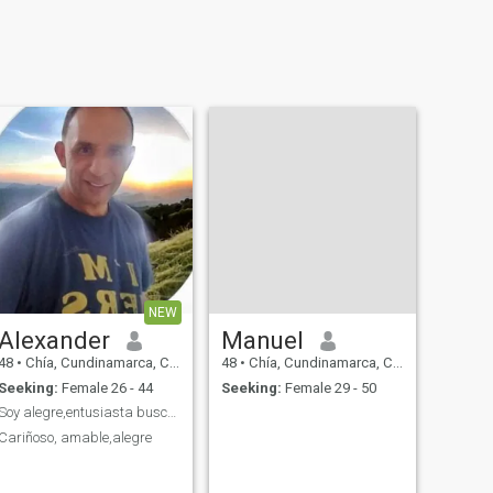
NEW
Alexander
Manuel
48
•
Chía, Cundinamarca, Colombia
48
•
Chía, Cundinamarca, Colombia
Seeking:
Female 26 - 44
Seeking:
Female 29 - 50
Soy alegre,entusiasta buscando el amor de mi vida
Cariñoso, amable,alegre