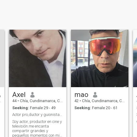
Axel
mao
44
•
Chía, Cundinamarca, Colombia
42
•
Chía, Cundinamarca, Colombia
Seeking:
Female 29 - 49
Seeking:
Female 20 - 61
Actor pro,ductor y guionista de cine y televisión.
Soy actor, productor en cine y
televisión.me encanta
compartir grandes y
pequeños momentos con mi