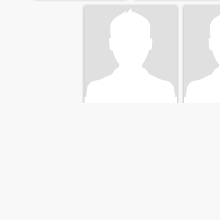
Arnulfo Araque
Luis
46
•
Chía, Cundinamarca, Colombia
43
•
Chía, Cu
Seeking:
Female 25 - 43
Seeking:
F
FIRST
PREVIOUS