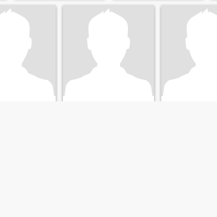
Yimi
ndinamarca, Colombia
49
•
Chía, Cundinamarca, Colombia
49
•
Chía, Cundinamarc
emale 23 - 40
Seeking:
Female 27 - 46
Seeking:
Female 