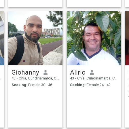
Giohanny
Alirio
43
•
Chía, Cundinamarca, Colombia
43
•
Chía, Cundinamarca, Colombia
Seeking:
Female 30 - 46
Seeking:
Female 24 - 42