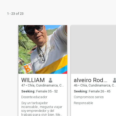
1 - 23 of 23
WILLIAM
alveiro Rodríguez Gómez
47
•
Chía, Cundinamarca, Colombia
46
•
Chía, Cundinamarca, Colombia
Seeking:
Female 35 - 52
Seeking:
Female 26 - 45
Docente educador
Compromisos serios
Soy un tarbajador
Responsable
incansable , megusta viajar
soy emprendedor y del
trabajo para vivir bien. Me