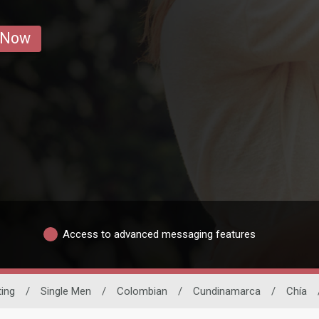
 Now
Access to advanced messaging features
ting
/
Single Men
/
Colombian
/
Cundinamarca
/
Chía