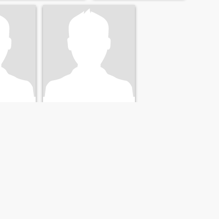
Martín Emilio Ibáñez Barbosa
Anyelo
a, Colombia
48
•
Chía, Cundinamarca, Colombia
27 - 46
Seeking:
Female 26 - 44
NEXT
LAST