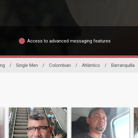
Access to advanced messaging features
ing
/
Single Men
/
Colombian
/
Atlántico
/
Barranquilla