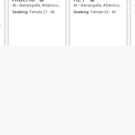
46
•
Barranquilla, Atlántico, Colombia
43
•
Barranquilla, Atlántico, Colombia
Seeking:
Female 27 - 46
Seeking:
Female 23 - 40
e
miguel mejia
andres
46
•
Barranquilla, Atlántico, Colombia
42
•
Barranquilla, Atlántico, Colombia