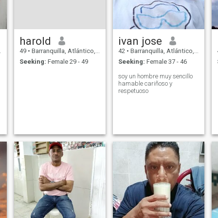
harold
ivan jose
49
•
Barranquilla, Atlántico, Colombia
42
•
Barranquilla, Atlántico, Colombia
Seeking:
Female 29 - 49
Seeking:
Female 37 - 46
soy un hombre muy sencillo
hamable cariñoso y
respetuoso