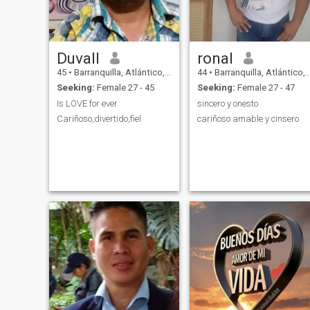
Duvall
ronal
45
•
Barranquilla, Atlántico, Colombia
44
•
Barranquilla, Atlántico, Colombia
Seeking:
Female 27 - 45
Seeking:
Female 27 - 47
Is LOVE for ever
sincero y onesto
Cariñoso,divertido,fiel
cariñoso amable y cinsero