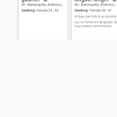
42
•
Barranquilla, Atlántico, Colombia
46
•
Barranquilla, Atlántico, Colombia
Seeking:
Female 24 - 44
Seeking:
Female 28 - 47
al que cree todo le es posible
soy un hombre trabajador d
muy buenos sentimientos
Rubén Dario
41
•
Barranquilla, Atlántico, Colombia