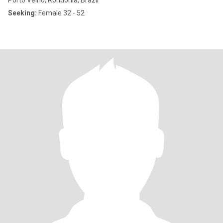
Pôrto Velho, Rondônia, Brazil
Seeking:
Female 32 - 52