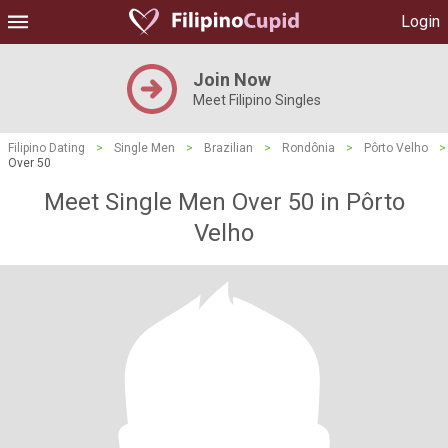
Login
Join Now
Meet Filipino Singles
Filipino Dating
>
Single Men
>
Brazilian
>
Rondônia
>
Pôrto Velho
>
Over 50
Meet Single Men Over 50 in Pôrto
Velho