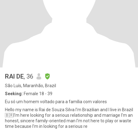
RAI DE
, 36
São Luís, Maranhão, Brazil
Seeking:
Female 18 - 39
Eu só um homem voltado para a família com valores
Hello my name is Rai de Souza Silva I'm Brazilian and I live in Brazil
🇧🇷I'm here looking for a serious relationship and marriage I'm an
honest, sincere family-oriented man I'm not here to play or waste
time because I'm in looking for a serious re