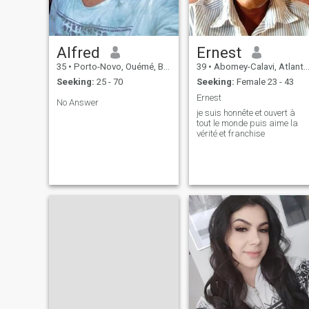
Alfred
Ernest
35
•
Porto-Novo, Ouémé, Benin
39
•
Abomey-Calavi, Atlantique, Benin
Seeking:
25 - 70
Seeking:
Female 23 - 43
Ernest
No Answer
je suis honnête et ouvert à
tout le monde puis aime la
vérité et franchise