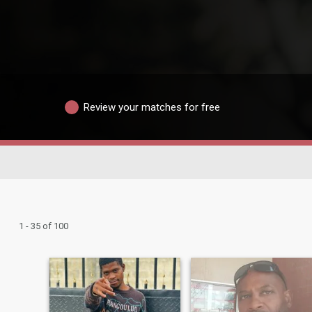
Review your matches for free
1 - 35 of 100