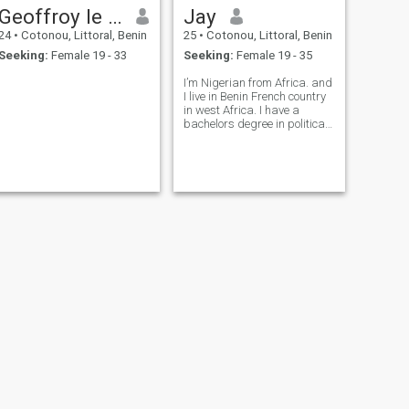
Geoffroy le Bob
Jay
24
•
Cotonou, Littoral, Benin
25
•
Cotonou, Littoral, Benin
Seeking:
Female 19 - 33
Seeking:
Female 19 - 35
I’m Nigerian from Africa. and
I live in Benin French country
in west Africa. I have a
bachelors degree in political
science and I’m calm and
collected.
NEXT
fifa