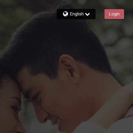
English
Login