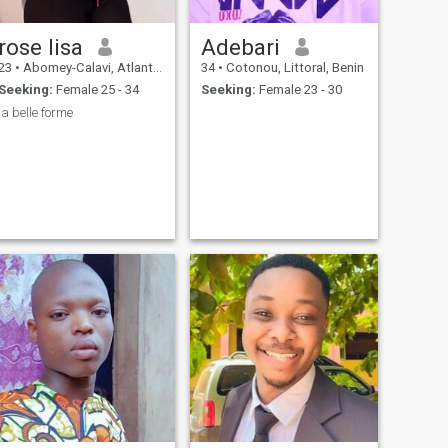
rose lisa
Adebari
23
•
Abomey-Calavi, Atlantique, Benin
34
•
Cotonou, Littoral, Benin
Seeking:
Female 25 - 34
Seeking:
Female 23 - 30
la belle forme