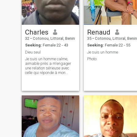
Charles
Renaud
32
•
Cotonou, Littoral, Benin
35
•
Cotonou, Littoral, Benin
Seeking:
Female 22 - 43
Seeking:
Female 22 - 55
Dieu seul
Je suis un homme
Je suis un homme calme,
Photo
aimable près a m'engager
une relation sérieuse avec
celle qui réponde à mon
aspiration.