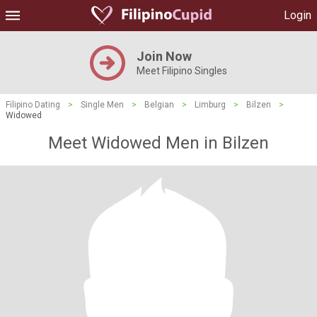
Login
Join Now
Meet Filipino Singles
Filipino Dating
>
Single Men
>
Belgian
>
Limburg
>
Bilzen
>
Widowed
Meet Widowed Men in Bilzen