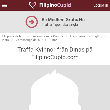
Logga in
Bli Medlem Gratis Nu
Träffa filippinska singlar
Filippinsk dejting
>
Ensamstående Kvinnor
>
Filippinerna
>
Dejting
>
Plats
>
Zamboanga del Sur
>
Dinas
Träffa Kvinnor från Dinas på
FilipinoCupid.com