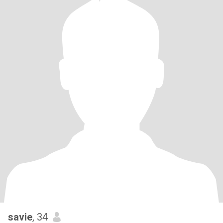
savie
, 34