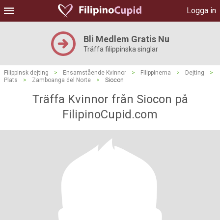
Logga in
Bli Medlem Gratis Nu
Träffa filippinska singlar
Filippinsk dejting
>
Ensamstående Kvinnor
>
Filippinerna
>
Dejting
>
Plats
>
Zamboanga del Norte
>
Siocon
Träffa Kvinnor från Siocon på
FilipinoCupid.com