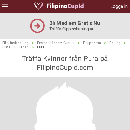
Logga in
Bli Medlem Gratis Nu
Träffa filippinska singlar
Filippinsk dejting
>
Ensamstående Kvinnor
>
Filippinerna
>
Dejting
>
Plats
>
Tarlac
>
Pura
Träffa Kvinnor från Pura på
FilipinoCupid.com