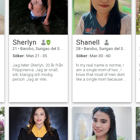
Sherlyn
Shanell
21
•
Barobo, Surigao del Sur, Filippinerna
28
•
Barobo, Surigao del Sur, Filippinerna
Söker:
Man 21 - 35
Söker:
Man 30 - 60
Jag heter Sherlyn, 20 år från
hi my real name is normie, I
he
Filippinerna. Jag är snäll,
am a single mom of two , I
söt, klängig och modig
know that moat of men dont
person. Jag är inte
like a single mom because of
materialistisk, jag
the obligation but me money
uppskattar de små
is not matter just a good
b
sakerna. Jag är en enkel tjej
man to have a father of my
med ett enkelt liv. Jag
kids, I am a permanent
studerar för närvarande här
teacher here in Philippines so
i Filippinerna, bedriver
I c
utbildning kurs. Jag söker
en man, inte bara en pojke.
En man som kommer att
älska mig villkorslöst, En
man som kommer att vällas
för att stödja mig i allt, En