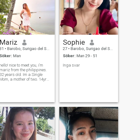
Mariz
Sophie
31
•
Barobo, Surigao del Sur, Filippinerna
27
•
Barobo, Surigao del Sur, Filippinerna
Söker:
Man
Söker:
Man 29 - 51
llo! nice to meet you, i’m
Inga svar
mariz from the philippines.
32 years old. Im a Single
Mom, a mother of two. 14yrs
old daughter(march 23
day) and 13yrs old son (
aug 17 bday). family
oriented woman. living a
simple and contented life. i’m
not a pla