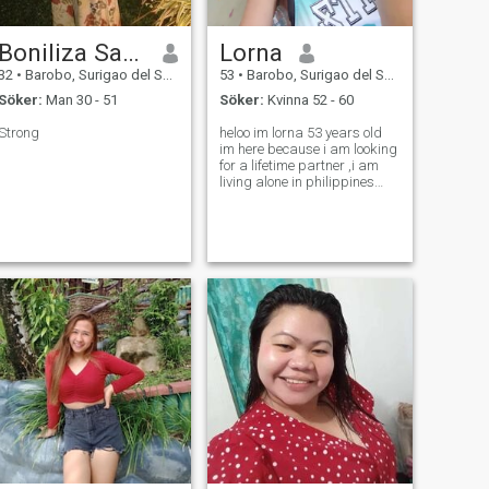
Boniliza Sagot
Lorna
32
•
Barobo, Surigao del Sur, Filippinerna
53
•
Barobo, Surigao del Sur, Filippinerna
Söker:
Man 30 - 51
Söker:
Kvinna 52 - 60
Strong
heloo im lorna 53 years old
im here because i am looking
for a lifetime partner ,i am
living alone in philippines
now i have 6 kids all are
married now.if you are not
serious to me do not waste ur
time to message me.i dont
care about what your age is