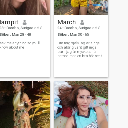
lampit
March
28
•
Barobo, Surigao del Sur, Filippinerna
24
•
Barobo, Surigao del Sur, Filippinerna
Söker:
Man 28 - 48
Söker:
Man 30 - 65
ask me anything so you’ll
Om mig själv jag är singel
know about me
och aldrig varit gift inga
barn jag är mycket snäll
person med en bra hör ner till
eart lojalitet ärlighet är
mycket viktigt för mig jag
levde i ett enkelt liv i
provinsen nära havet ⛵
stränder Falls jag älskar
matlagning Trädgård
simning Fiske Dykning
Mountain natur Biking
vandring Rengöring