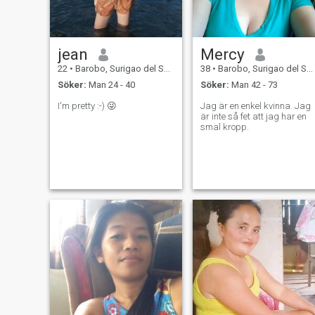
jean
Mercy
22
•
Barobo, Surigao del Sur, Filippinerna
38
•
Barobo, Surigao del Sur, Filippinerna
Söker:
Man 24 - 40
Söker:
Man 42 - 73
I'm pretty :⁠-⁠) 😜
Jag är en enkel kvinna. Jag
är inte så fet att jag har en
smal kropp.