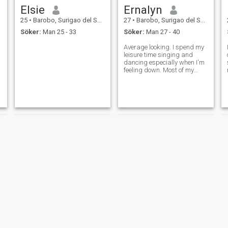
Elsie
Ernalyn
25
•
Barobo, Surigao del Sur, Filippinerna
27
•
Barobo, Surigao del Sur, Filippinerna
Söker:
Man 25 - 33
Söker:
Man 27 - 40
Average looking. I spend my
leisure time singing and
dancing especially when I'm
feeling down. Most of my
friends say that I'm reliable,
honest, and kind. I don't have
stable job yet since I just
finished my studies but I'm
now working on it.
Mae Anne
Princess Dianne