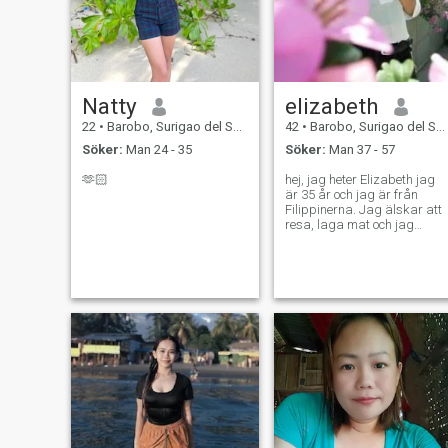
Natty
elizabeth
22
•
Barobo, Surigao del Sur, Filippinerna
42
•
Barobo, Surigao del Sur, Filippinerna
Söker:
Man 24 - 35
Söker:
Man 37 - 57
🫶🏻
hej, jag heter Elizabeth jag
är 35 år och jag är från
Filippinerna. Jag älskar att
resa, laga mat och jag
älskar att lära mig om
människorna runt mig, jag
är en utåtriktad och hårt
arbetande individ.