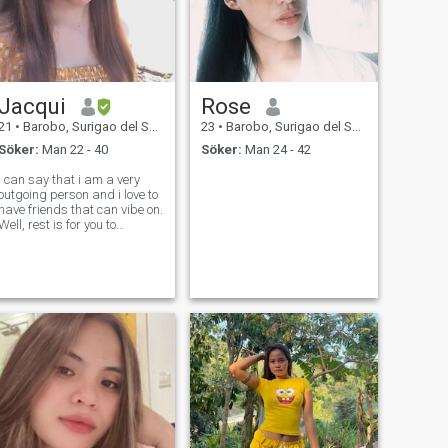
Jacqui
Rose
21
•
Barobo, Surigao del Sur, Filippinerna
23
•
Barobo, Surigao del Sur, Filippinerna
Söker:
Man 22 - 40
Söker:
Man 24 - 42
I can say that i am a very
outgoing person and i love to
have friends that can vibe on.
Well, rest is for you to
discover 😁