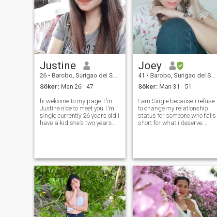
Justine
Joey
26
•
Barobo, Surigao del Sur, Filippinerna
41
•
Barobo, Surigao del Sur, Filippinerna
Söker:
Man 26 - 47
Söker:
Man 31 - 51
hi welcome to my page. I'm
I am Single because i refuse
Justine nice to meet you. I'm
to change my relationship
single currently 26 years old I
status for someone who falls
have a kid she's two years
short for what i deserve.
old now she's my source of
Knowing my self value, Ive
strength and my happiness.
chosen to preserve a spot in
I have a small business to
my Heart for someone
support our daily needs. I
mature enough to
stop working for the mean
understand that Loyalty,
Commitment, and Hones