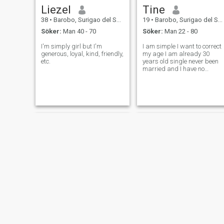
Liezel
Tine
38
•
Barobo, Surigao del Sur, Filippinerna
19
•
Barobo, Surigao del Sur, Filippinerna
Söker:
Man 40 - 70
Söker:
Man 22 - 80
I'm simply girl but I'm
I am simple I want to correct
generous, loyal, kind, friendly,
my age I am already 30
etc.
years old single never been
married and I have no
children.I am working as a
house maid.I am here to look
for my future husband who
will love me and serious
about me to be his wife.
Penie Rose
E.M.