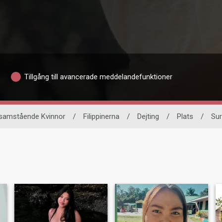
Tillgång till avancerade meddelandefunktioner
samstående Kvinnor
/
Filippinerna
/
Dejting
/
Plats
/
Sur