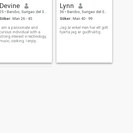
Devine
Lynn
25
•
Barobo, Surigao del Sur, Filippinerna
36
•
Barobo, Surigao del Sur, Filippinerna
Söker:
Man 26 - 45
Söker:
Man 40 - 99
I am a passionate and
Jag är enkel men har ett gott
curious individual with a
hjärta.jag är gudfruktig..
strong interest in technology,
music, cooking. I enjoy
exploring new ideas and
experiences, whether through
reading, watching movie or
creating. Friends and family
often describe me as friendly,
hardwor
NÄSTA
Angeline