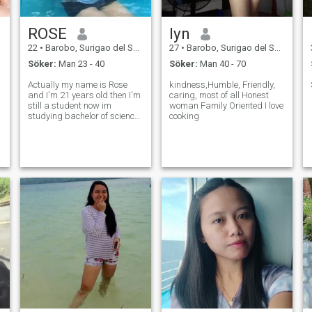
ROSE
lyn
22
•
Barobo, Surigao del Sur, Filippinerna
27
•
Barobo, Surigao del Sur, Filippinerna
Söker:
Man 23 - 40
Söker:
Man 40 - 70
Actually my name is Rose
kindness,Humble, Friendly,
and I'm 21 years old then I'm
caring, most of all Honest
still a student now im
woman Family Oriented I love
studying bachelor of science
cooking
in criminology, I have 2
sisters and 3 brothers and
my father is a farmer then
my mother is a house keeper