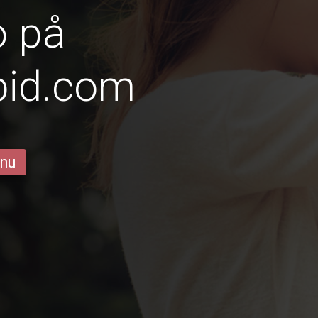
o på
pid.com
 nu