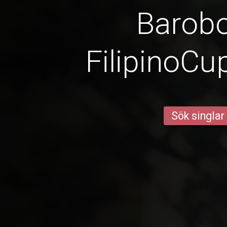
Barob
FilipinoCu
Sök singlar