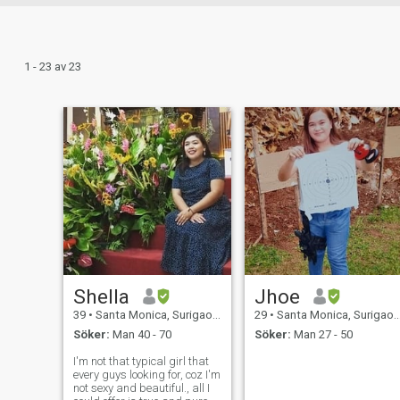
1 - 23 av 23
Shella
Jhoe
39
•
Santa Monica, Surigao del Norte, Filippinerna
29
•
Santa Monica, Surigao del Norte, Filippinerna
Söker:
Man 40 - 70
Söker:
Man 27 - 50
I'm not that typical girl that
every guys looking for, coz I'm
not sexy and beautiful., all I