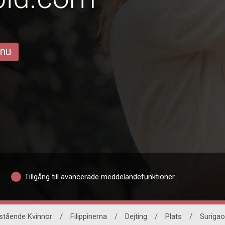
 nu
Tillgång till avancerade meddelandefunktioner
tående Kvinnor
/
Filippinerna
/
Dejting
/
Plats
/
Surigao