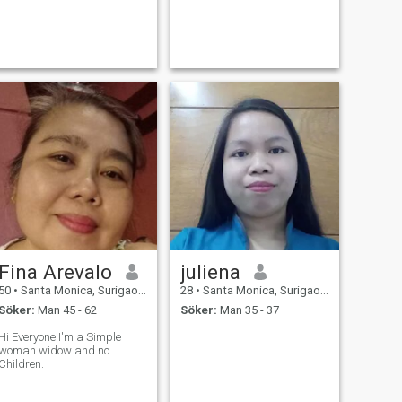
Fina Arevalo
juliena
50
•
Santa Monica, Surigao del Norte, Filippinerna
28
•
Santa Monica, Surigao del Norte, Filippinerna
Söker:
Man 45 - 62
Söker:
Man 35 - 37
Hi Everyone I'm a Simple
woman widow and no
Children.