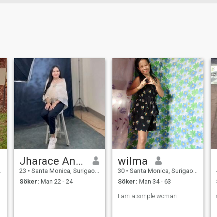
Jharace Ance
wilma
23
•
Santa Monica, Surigao del Norte, Filippinerna
30
•
Santa Monica, Surigao del Norte, Filippinerna
Söker:
Man 22 - 24
Söker:
Man 34 - 63
I am a simple woman