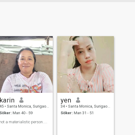
karin
yen
45
•
Santa Monica, Surigao del Norte, Filippinerna
34
•
Santa Monica, Surigao del Norte, Filippinerna
Söker:
Man 40 - 59
Söker:
Man 31 - 51
not a materialistic person.....