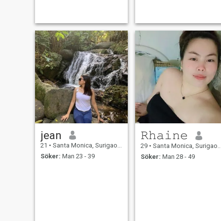
jean
𝚁𝚑𝚊𝚒𝚗𝚎
21
•
Santa Monica, Surigao del Norte, Filippinerna
29
•
Santa Monica, Surigao del Norte, Filippinerna
Söker:
Man 23 - 39
Söker:
Man 28 - 49