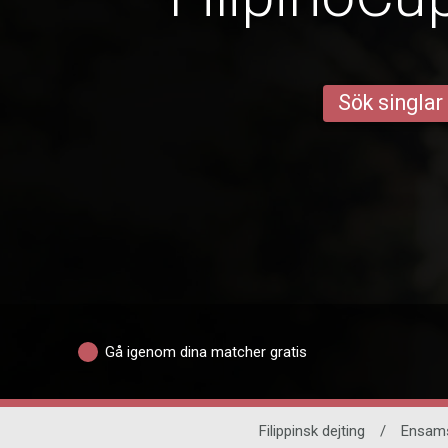
Sök singlar
Gå igenom dina matcher gratis
Filippinsk dejting
/
Ensams