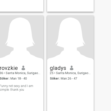
rovzkie
gladys
36
•
Santa Monica, Surigao del Norte, Filippinerna
25
•
Santa Monica, Surigao del Norte, Filippinerna
Söker:
Man 18 - 40
Söker:
Man 26 - 47
unny not sexy and I am
simple .thank you