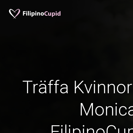
Träffa Kvinnor
Monic
FilipinoCu