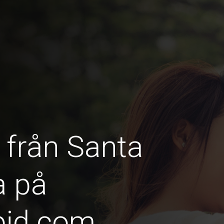
 från Santa
a på
pid.com