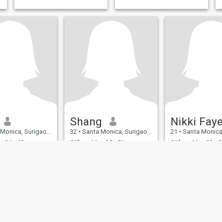
Shang
Nikki Fay
 Surigao del Norte, Filippinerna
32
•
Santa Monica, Surigao del Norte, Filippinerna
21
•
Santa Monica, Surigao del N
 24 - 40
Söker:
Man 30 - 51
Söker:
Man 23 - 3