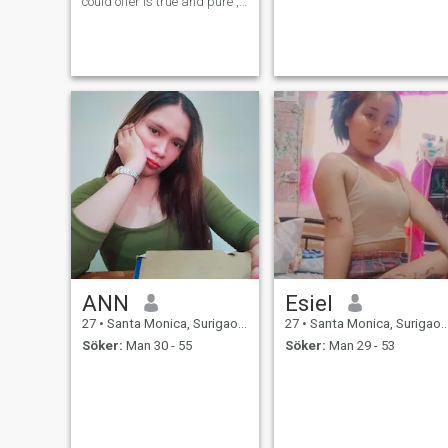
could offer is true and pure ,
sincere love. And that's all
because of God amazing
grace . “Favour is deceitful,
and beauty is vain: but a
woman that fea
ANN
Esiel
27
•
Santa Monica, Surigao del Norte, Filippinerna
27
•
Santa Monica, Surigao del Norte, Filippinerna
Söker:
Man 30 - 55
Söker:
Man 29 - 53