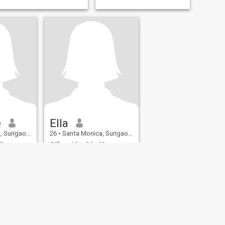
e
Ella
orte, Filippinerna
26
•
Santa Monica, Surigao del Norte, Filippinerna
9
Söker:
Man 26 - 46