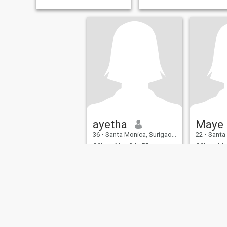
ayetha
Maye
36
•
Santa Monica, Surigao del Norte, Filippinerna
22
•
Santa Monica,
Söker:
Man 34 - 55
Söker:
Man