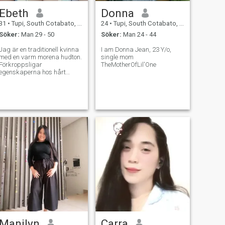
Ebeth
Donna
31
•
Tupi, South Cotabato, Filippinerna
24
•
Tupi, South Cotabato, Filippinerna
Söker:
Man 29 - 50
Söker:
Man 24 - 44
Jag är en traditionell kvinna
I am Donna Jean, 23 Y/o,
med en varm morena hudton.
single mom
Förkroppsligar
TheMotherOfLil'One
egenskaperna hos hårt
arbete, motståndskraft,
äkta och jordnära
personlighet. Jag
uppskattar de enkla
glädjeämnena i livet och
värdesätter äkthet i
samband.
Manilyn
Carra