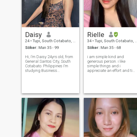
Daisy
Rielle
24
•
Tupi, South Cotabato, Filippinerna
34
•
Tupi, South Cotabato, Filippinerna
Söker:
Man 35 - 99
Söker:
Man 35 - 68
Hi, I’m Daisy 24yrs old, from
i am simple kind and
General Santos City, South
generous person. i like
Cotabato. Philippines I’m
simple things and i
studying Business
appreciate an effort and tim
Management and working
on me. Age doesn't matter to
as a cashier at the same
me. I'm caring, loving and
time. I like good things. I
love cuddle and kisses. my
value honesty, loyalty,
love language is physical
kindness, generosity and
touch. my hobby are cooking,
peace of mind.
planting, movies/