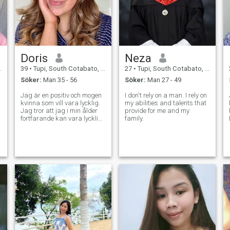
Doris
Neza
39
•
Tupi, South Cotabato, Filippinerna
27
•
Tupi, South Cotabato, Filippinerna
Söker:
Man 35 - 56
Söker:
Man 27 - 49
Jag är en positiv och mogen
I don't rely on a man. I rely on
kvinna som vill vara lycklig.
my abilities and talents that
Jag tror att jag i min ålder
provide for me and my
e
fortfarande kan vara lycklig.
family.
Jag är en vanlig kvinna med
brustet hjärta - men nu
hoppas jag att jag hittar rätt
man som hjälper mig att fixa
det. Jag försöker alltid vara
positiv och se på människor
bara bra saker. Jag gillar
att idrotta och laga mat. Min
dröm är nu att skapa familj
och jag tror att jag är redo
för det, vad sägs om dig?