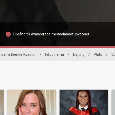
Tillgång till avancerade meddelandefunktioner
nsamstående Kvinnor
/
Filippinerna
/
Dejting
/
Plats
/
S