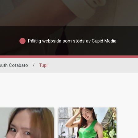
Pålitlig webbsida som stöds av Cupid Media
outh Cotabato
/
Tupi