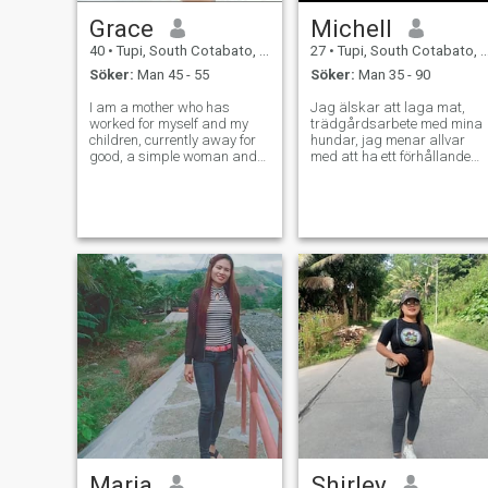
Grace
Michell
40
•
Tupi, South Cotabato, Filippinerna
27
•
Tupi, South Cotabato, Filippinerna
Söker:
Man 45 - 55
Söker:
Man 35 - 90
I am a mother who has
Jag älskar att laga mat,
worked for myself and my
trädgårdsarbete med mina
children, currently away for
hundar, jag menar allvar
good, a simple woman and
med att ha ett förhållande
looking for someone who will
jag är redo att bosätta mig
truly love me, I hope it is
och min man
serious..where are you now?
förhoppningsvis, jag ärlig,
Are you here?
lojal, betrodd och trogen
Maria
Shirley