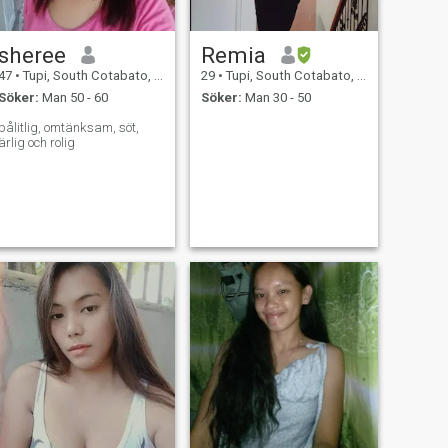
sheree
Remia
47
•
Tupi, South Cotabato, Filippinerna
29
•
Tupi, South Cotabato, Filippinerna
Söker:
Man 50 - 60
Söker:
Man 30 - 50
pålitlig, omtänksam, söt,
ärlig och rolig