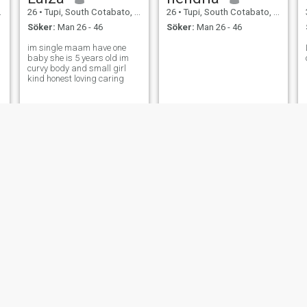
26
•
Tupi, South Cotabato, Filippinerna
26
•
Tupi, South Cotabato, Filippinerna
Söker:
Man 26 - 46
Söker:
Man 26 - 46
im single maam have one
baby she is 5 years old im
curvy body and small girl
kind honest loving caring
Dissery Tolentino
Nenelyn
21
•
Tupi, South Cotabato, Filippinerna
22
•
Tupi, South Cotabato, Filippinerna