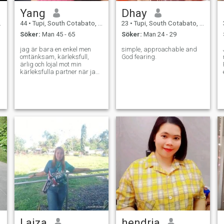
Yang
Dhay
44
•
Tupi, South Cotabato, Filippinerna
23
•
Tupi, South Cotabato, Filippinerna
Söker:
Man 45 - 65
Söker:
Man 24 - 29
jag är bara en enkel men
simple, approachable and
omtänksam, kärleksfull,
God fearing.
ärlig och lojal mot min
kärleksfulla partner när jag
träffas på denna webbplats
Laiza
hendria