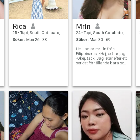
Rica
Mrln
25
•
Tupi, South Cotabato, Filippinerna
24
•
Tupi, South Cotabato, Filippinerna
Söker:
Man 26 - 33
Söker:
Man 30 - 69
Hej, jag är mr. -ln från
Filippinerna. -Hej, det är jag.
-Okej, tack. Jag letar efter ett
seriöst förhållande bara som
leder till äktenskap Jag är
mjukhjärtad
familjeorienterad lugn Jag
är snäll enkel ärlig pålitlig
äkta lojal har ett bra och
vänligt hjärta med bra
attityd och hårt arbetande
enkel men älskare och
mycket omtänksam person
☺️