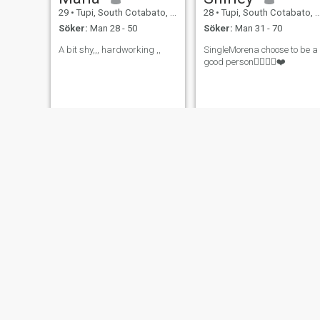
29
•
Tupi, South Cotabato, Filippinerna
28
•
Tupi, South Cotabato, Filippinerna
Söker:
Man 28 - 50
Söker:
Man 31 - 70
A bit shy,,, hardworking ,,
SingleMorena choose to be a
good person☝🏿🙏🏿❤️
Angelita
Yrang
24
•
Tupi, South Cotabato, Filippinerna
19
•
Tupi, South Cotabato, Filippinerna