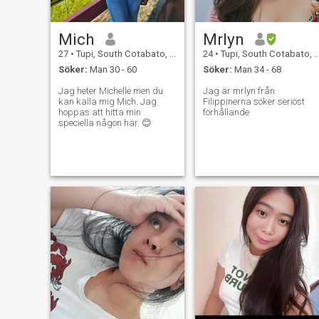
Mich
Mrlyn
27
•
Tupi, South Cotabato, Filippinerna
24
•
Tupi, South Cotabato, Filippinerna
Söker:
Man 30 - 60
Söker:
Man 34 - 68
Jag heter Michelle men du
Jag är mrlyn från
kan kalla mig Mich. Jag
Filippinerna söker seriöst
hoppas att hitta min
förhållande
speciella någon här. 😊