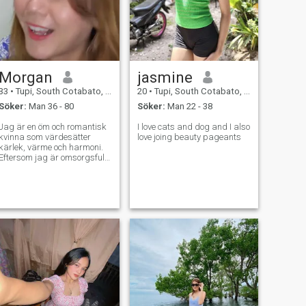
Morgan
jasmine
33
•
Tupi, South Cotabato, Filippinerna
20
•
Tupi, South Cotabato, Filippinerna
Söker:
Man 36 - 80
Söker:
Man 22 - 38
Jag är en öm och romantisk
I love cats and dog and I also
kvinna som värdesätter
love joing beauty pageants
kärlek, värme och harmoni.
Eftersom jag är omsorgsfull
av natur, tycker jag om att ge
andra inspiration och stöd.
Samtidigt är jag
balanserad och självsäker,
jag har en lysande humor,
men jag vet hur man tar
saker på allvar när livet
kräver det. För mig går inre
styrka och vänlighet alltid
hand i hand.