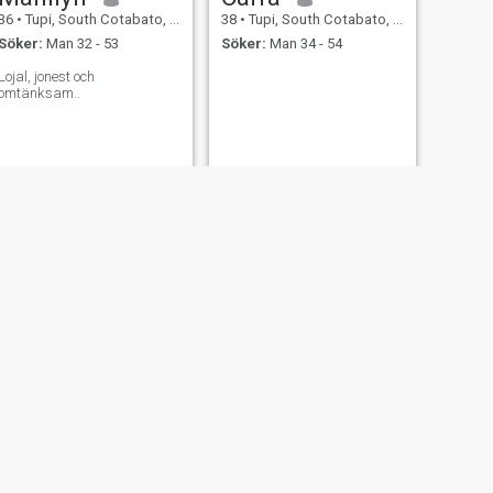
36
•
Tupi, South Cotabato, Filippinerna
38
•
Tupi, South Cotabato, Filippinerna
Söker:
Man 32 - 53
Söker:
Man 34 - 54
Lojal, jonest och
omtänksam..
NY
NÄSTA
Joy
23
•
Tupi, South Cotabato, Filippinerna