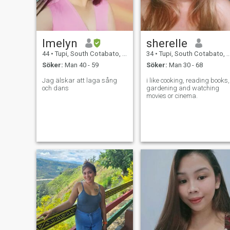
Imelyn
sherelle
44
•
Tupi, South Cotabato, Filippinerna
34
•
Tupi, South Cotabato, Filippinerna
Söker:
Man 40 - 59
Söker:
Man 30 - 68
Jag älskar att laga sång
i like cooking, reading books,
och dans
gardening and watching
movies or cinema.