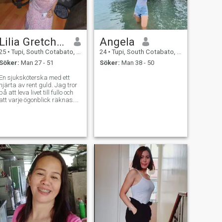
Lilia Gretchen
Angela
25
•
Tupi, South Cotabato, Filippinerna
24
•
Tupi, South Cotabato, Filippinerna
Söker:
Man 27 - 51
Söker:
Man 38 - 50
En sjuksköterska med ett
hjärta av rent guld. Jag tror
på att leva livet till fullo och
att varje ögonblick räknas.
Han äger också en liten
kaffekärra, en nybörjare när
det gäller affärer.