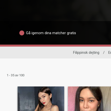
Gå igenom dina matcher gratis
Filippinsk dejting
/
E
1 - 35 av 100