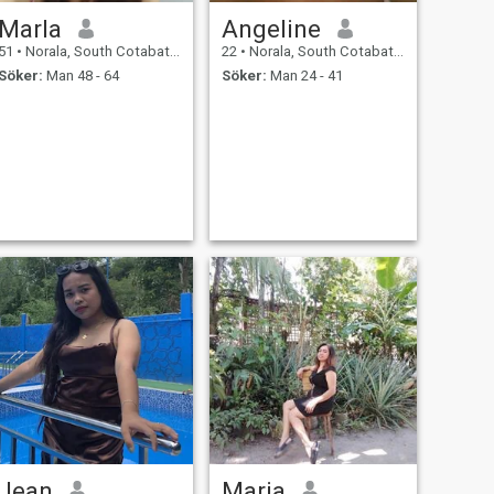
Marla
Angeline
51
•
Norala, South Cotabato, Filippinerna
22
•
Norala, South Cotabato, Filippinerna
Söker:
Man 48 - 64
Söker:
Man 24 - 41
Jean
Maria