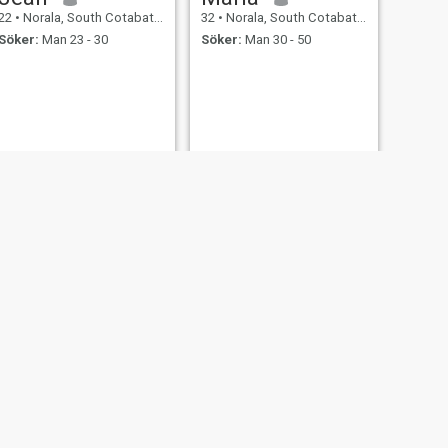
22
•
Norala, South Cotabato, Filippinerna
32
•
Norala, South Cotabato, Filippinerna
Söker:
Man 23 - 30
Söker:
Man 30 - 50
NÄSTA
ARLENE
46
•
Norala, South Cotabato, Filippinerna