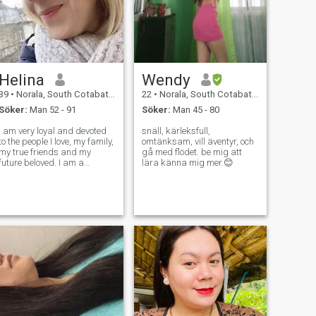
Helina
Wendy
39
•
Norala, South Cotabato, Filippinerna
22
•
Norala, South Cotabato, Filippinerna
Söker:
Man 52 - 91
Söker:
Man 45 - 80
I am very loyal and devoted
snäll, kärleksfull,
to the people I love, my family,
omtänksam, vill äventyr, och
my true friends and my
gå med flödet. be mig att
future beloved. I am a
lära känna mig mer.😊
romantic girl and it is not
that difficult to evoke a smile
on my face.