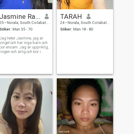
Jasmine Rayda
TARAH
25
•
Norala, South Cotabato, Filippinerna
24
•
Norala, South Cotabato, Filippinerna
Söker:
Man 35 - 70
Söker:
Man 18 - 80
Jag heter Jasmine, jag är
singel och har inga barn och
bor ensam. Jag är uppriktig,
trogen och ärlig och bor i
provinsområdet. Jag är en
enkel kvinna och vill ha ett
enkelt liv.