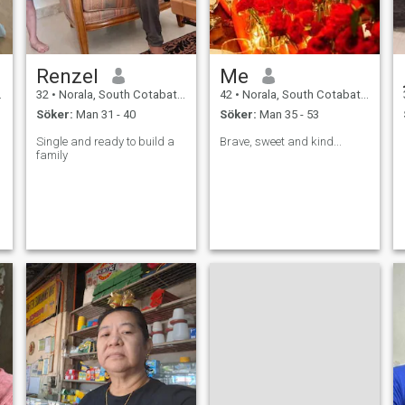
Renzel
Me
32
•
Norala, South Cotabato, Filippinerna
42
•
Norala, South Cotabato, Filippinerna
Söker:
Man 31 - 40
Söker:
Man 35 - 53
Single and ready to build a
Brave, sweet and kind...
family
r
a