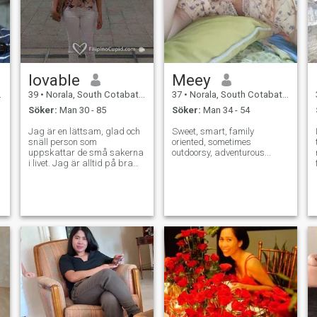
lovable
Meey
39
•
Norala, South Cotabato, Filippinerna
37
•
Norala, South Cotabato, Filippinerna
Söker:
Man 30 - 85
Söker:
Man 34 - 54
Jag är en lättsam, glad och
Sweet, smart, family
snäll person som
oriented, sometimes
uppskattar de små sakerna
outdoorsy, adventurous...
i livet. Jag är alltid på bra
n
humör njuta av mitt liv, så
jag har allt för lycka. Nästan
allt...det enda som saknas
k
är kärlek...det är därför jag
söker den här!)så låter
tillsammans försöker
a