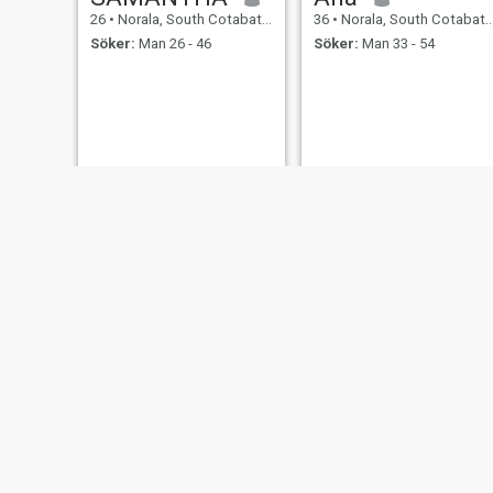
26
•
Norala, South Cotabato, Filippinerna
36
•
Norala, South Cotabato, Filippinerna
Söker:
Man 26 - 46
Söker:
Man 33 - 54
Girlie
April
43
•
Norala, South Cotabato, Filippinerna
32
•
Norala, South Cotabato, Filippinerna