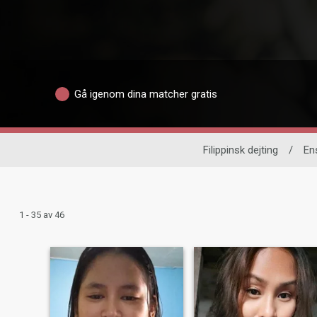
Gå igenom dina matcher gratis
Filippinsk dejting
/
En
1 - 35 av 46