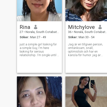
Rina
Mitchylove
27
•
Norala, South Cotabato, Filippinerna
36
•
Norala, South Cotabato, Filippinerna
Söker:
Man 27 - 49
Söker:
Man 33 - 54
just a simple girl looking for
Jag är en tillgiven person,
a simple Guy, I'm here
omtänksam, snäll,
looking for serious
optimistisk och har en
relationship. I'm single until a
känsla för humor. jag är
man proves he's serious.
mjuk talat, tyst typ av perso
Because I'm too old for "let's
men lätt gå lycklig ibland,
see where this goes." Sir, this
när det kommer i ett
is not a road trip. Aiming for
förhållande jag är romantis
a long-term relationship
typ person som jag
uppskattar mest om min
partner är villig att spender
tid med mig. Jag kommer
alltid att uppskatta all den
tid vi spenderar
tillsammans, för för mig är
ett mycket speciellt ögonblick
som de använde
tillsammans ”ovärderligt”.