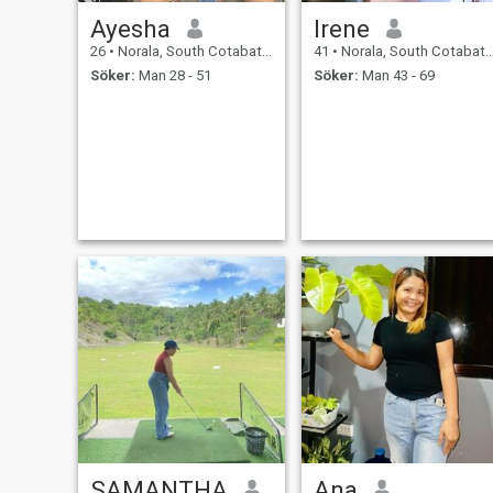
Ayesha
Irene
26
•
Norala, South Cotabato, Filippinerna
41
•
Norala, South Cotabato, Filippinerna
Söker:
Man 28 - 51
Söker:
Man 43 - 69
SAMANTHA
Ana