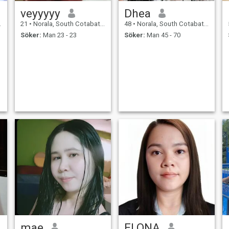
veyyyyy
Dhea
21
•
Norala, South Cotabato, Filippinerna
48
•
Norala, South Cotabato, Filippinerna
Söker:
Man 23 - 23
Söker:
Man 45 - 70
mae
ELONA