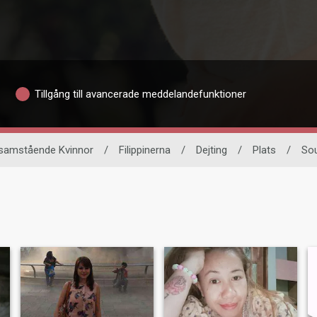
Tillgång till avancerade meddelandefunktioner
samstående Kvinnor
/
Filippinerna
/
Dejting
/
Plats
/
Sou