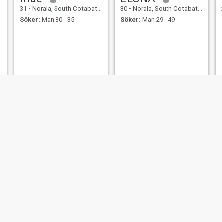
31
•
Norala, South Cotabato, Filippinerna
30
•
Norala, South Cotabato, Filippinerna
Söker:
Man 30 - 35
Söker:
Man 29 - 49
johia brea dacs
lovely
22
•
Norala, South Cotabato, Filippinerna
27
•
Norala, South Cotabato, Filippinerna