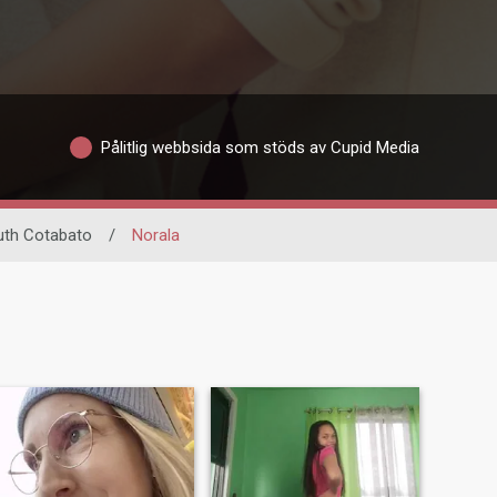
Pålitlig webbsida som stöds av Cupid Media
th Cotabato
/
Norala