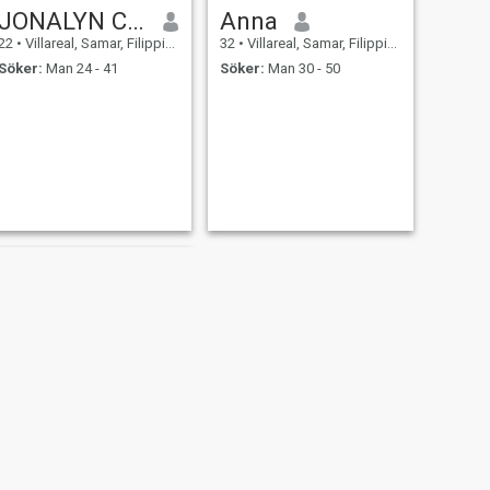
JONALYN CUTEYY
Anna
22
•
Villareal, Samar, Filippinerna
32
•
Villareal, Samar, Filippinerna
Söker:
Man 24 - 41
Söker:
Man 30 - 50
NÄSTA
Aimy