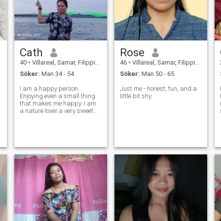
Cath
Rose
40
•
Villareal, Samar, Filippinerna
46
•
Villareal, Samar, Filippinerna
Söker:
Man 34 - 54
Söker:
Man 50 - 65
I am a happy person..
Just me - honest, fun, and a
Enjoying even a small thing
little bit shy.
.
that makes me happy..I am
a nature lover.a very sweet
person.