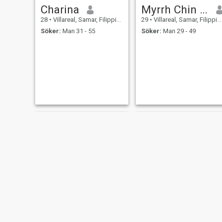
Charina
Myrrh Chin Joyce
28
•
Villareal, Samar, Filippinerna
29
•
Villareal, Samar, Filippinerna
Söker:
Man 31 - 55
Söker:
Man 29 - 49
Irene
Prescila