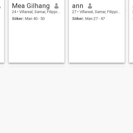
Mea Gilhang
ann
24
•
Villareal, Samar, Filippinerna
27
•
Villareal, Samar, Filippinerna
Söker:
Man 40 - 50
Söker:
Man 27 - 47
Manilene
chery