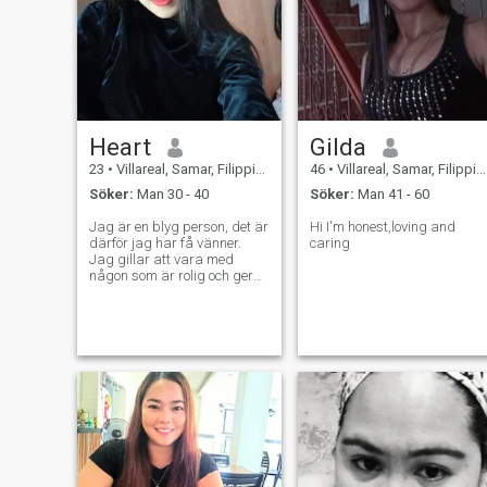
Heart
Gilda
23
•
Villareal, Samar, Filippinerna
46
•
Villareal, Samar, Filippinerna
Söker:
Man 30 - 40
Söker:
Man 41 - 60
Jag är en blyg person, det är
Hi I'm honest,loving and
därför jag har få vänner.
caring
Jag gillar att vara med
någon som är rolig och ger
mig bra vibbar. Jag
tillbringade hellre min tid
med min familj mer än vän,
men jag kan vara med
vänner men jag valde vänner
som är ansvariga. Jag gillar
att baka och jag gillar att
äta. Jag älskar också
sötsaker och havsmat. 😊