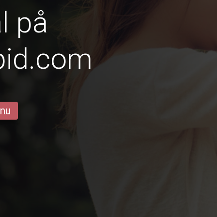
al på
pid.com
 nu