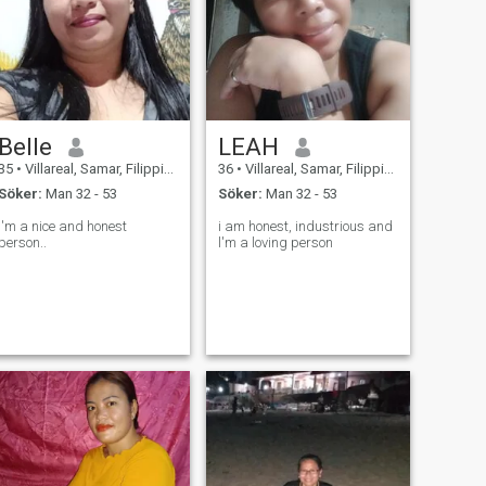
Belle
LEAH
35
•
Villareal, Samar, Filippinerna
36
•
Villareal, Samar, Filippinerna
Söker:
Man 32 - 53
Söker:
Man 32 - 53
I'm a nice and honest
i am honest, industrious and
person..
l'm a loving person