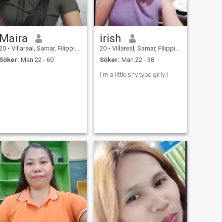
Maira
irish
20
•
Villareal, Samar, Filippinerna
20
•
Villareal, Samar, Filippinerna
Söker:
Man 22 - 60
Söker:
Man 22 - 38
I'm a little shy type girly:)