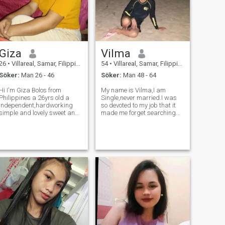
Giza
Vilma
26
•
Villareal, Samar, Filippinerna
54
•
Villareal, Samar, Filippinerna
Söker:
Man 26 - 46
Söker:
Man 48 - 64
Hi I'm Giza Bolos from
My name is Vilma,I am
Philippines a 26yrs old a
Single,never married.I was
independent,hardworking
so devoted to my job that it
simple and lovely sweet and
made me forget searching
caring person.
for a mate for life.I am a nice
woman,thrustworthy and
kind. I joined this site
believing that you are out
there for me,If you think I am
a match f