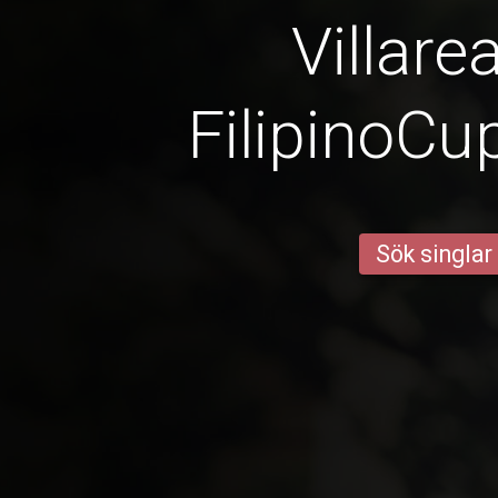
Villare
FilipinoCu
Sök singlar