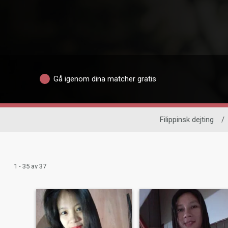
Gå igenom dina matcher gratis
Filippinsk dejting
/
1 - 35 av 37