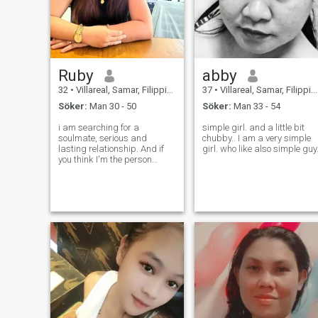
Ruby
abby
32
•
Villareal, Samar, Filippinerna
37
•
Villareal, Samar, Filippinerna
Söker:
Man 30 - 50
Söker:
Man 33 - 54
i am searching for a
simple girl. and a little bit
soulmate, serious and
chubby.. I am a very simple
lasting relationship. And if
girl. who like also simple guy
you think I'm the person
you're looking for then marry
me i want to have children
and with you forever.