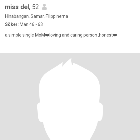
miss del
, 52
Hinabangan, Samar, Filippinerna
Söker:
Man 46 - 63
a simple single MoM❤️loving and caring person ,honest❤️