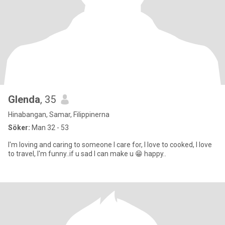
Glenda
, 35
Hinabangan, Samar, Filippinerna
Söker:
Man 32 - 53
I'm loving and caring to someone I care for, I love to cooked, I love
to travel, I'm funny..if u sad I can make u 😁 happy..