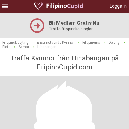
Logga in
Bli Medlem Gratis Nu
Träffa filippinska singlar
Filippinsk dejting
>
Ensamstående Kvinnor
>
Filippinerna
>
Dejting
>
Plats
>
Samar
>
Hinabangan
Träffa Kvinnor från Hinabangan på
FilipinoCupid.com