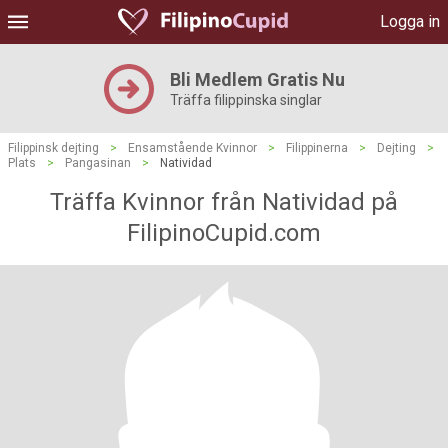
Logga in
Bli Medlem Gratis Nu
Träffa filippinska singlar
Filippinsk dejting
>
Ensamstående Kvinnor
>
Filippinerna
>
Dejting
>
Plats
>
Pangasinan
>
Natividad
Träffa Kvinnor från Natividad på
FilipinoCupid.com