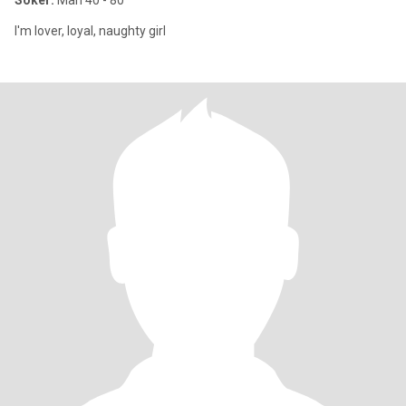
Söker:
Man 40 - 80
I'm lover, loyal, naughty girl