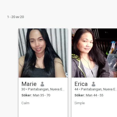
1 - 20 av 20
Marie
Erica
30
•
Pantabangan, Nueva Ecija, Filippinerna
44
•
Pantabangan, Nueva Ecija, Filippinerna
Söker:
Man 35 - 70
Söker:
Man 44 - 55
Calm
Simple