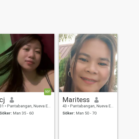
NY
cj
Maritess
31
•
Pantabangan, Nueva Ecija, Filippinerna
43
•
Pantabangan, Nueva Ecija, Filippinerna
Söker:
Man 35 - 60
Söker:
Man 50 - 70