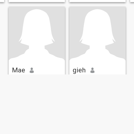
Mae
gieh
36
•
Pantabangan, Nueva Ecija, Filippinerna
35
•
Pantabangan, Nueva Ecija, Filippinerna
Söker:
Kvinna 35 - 36
Söker:
Man 32 - 53