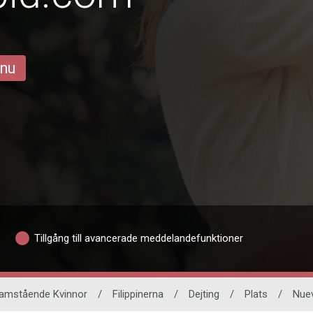
 nu
Tillgång till avancerade meddelandefunktioner
amstående Kvinnor
/
Filippinerna
/
Dejting
/
Plats
/
Nuev