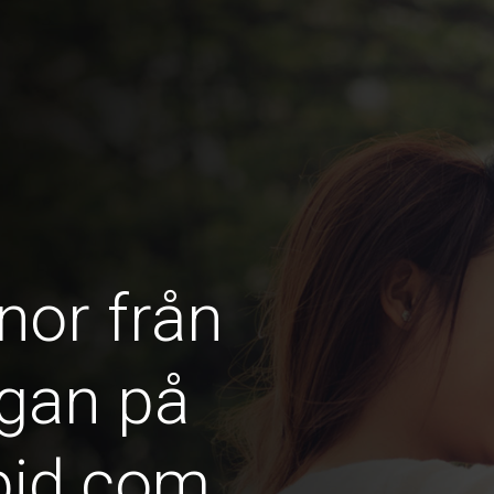
nor från
gan på
pid.com