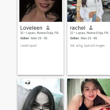
Loveleen
rachel
32
•
Lupao, Nueva Ecija, Filippinerna
22
•
Lupao, Nueva Ecija, Filippinerna
Söker:
Man 29 - 50
Söker:
Man 25 - 85
I want sport
Söt, ärlig, lojal och trogen.