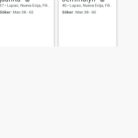
37
•
Lupao, Nueva Ecija, Filippinerna
40
•
Lupao, Nueva Ecija, Filippinerna
Söker:
Man 38 - 65
Söker:
Man 38 - 60
NÄSTA
Ren
34
•
Lupao, Nueva Ecija, Filippinerna