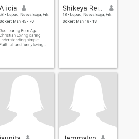
Alicia
Shikeya Reign
53
•
Lupao, Nueva Ecija, Filippinerna
18
•
Lupao, Nueva Ecija, Filippinerna
Söker:
Man 45 - 70
Söker:
Man 18 - 18
God fearing Born Again
Christian Loving caring
understanding simple
Faithful .and funny loving
caring.
jaunita
Jemmalyn