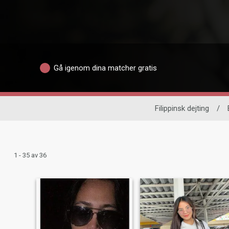
Gå igenom dina matcher gratis
Filippinsk dejting
/
1 - 35 av 36