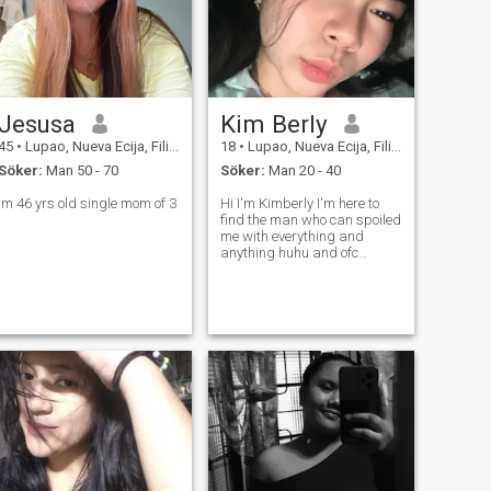
Jesusa
Kim Berly
45
•
Lupao, Nueva Ecija, Filippinerna
18
•
Lupao, Nueva Ecija, Filippinerna
Söker:
Man 50 - 70
Söker:
Man 20 - 40
im 46 yrs old single mom of 3
Hi I'm Kimberly I'm here to
find the man who can spoiled
me with everything and
anything huhu and ofc
spoiled me with he's love too,
the man that not only body he
wants, And I'm rooting for the
words, action speaks louder
than words, I want to be tre