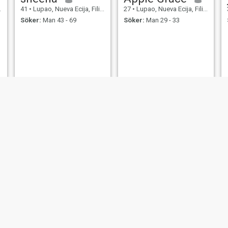
41
•
Lupao, Nueva Ecija, Filippinerna
27
•
Lupao, Nueva Ecija, Filippinerna
Söker:
Man 43 - 69
Söker:
Man 29 - 33
Glenda
aye
37
•
Lupao, Nueva Ecija, Filippinerna
29
•
Lupao, Nueva Ecija, Filippinerna