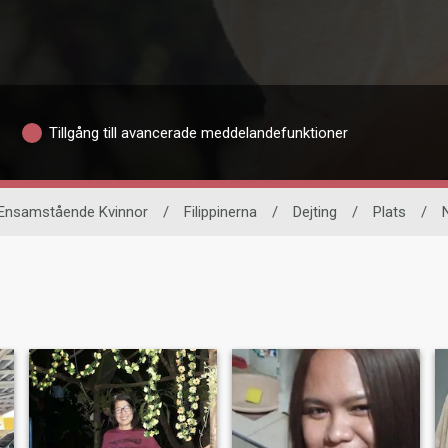
Tillgång till avancerade meddelandefunktioner
Ensamstående Kvinnor
/
Filippinerna
/
Dejting
/
Plats
/