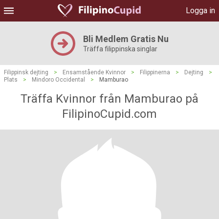
Logga in
Bli Medlem Gratis Nu
Träffa filippinska singlar
Filippinsk dejting
>
Ensamstående Kvinnor
>
Filippinerna
>
Dejting
>
Plats
>
Mindoro Occidental
>
Mamburao
Träffa Kvinnor från Mamburao på
FilipinoCupid.com