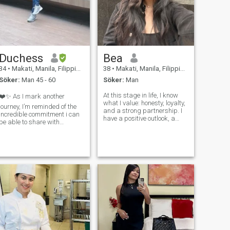
Duchess
Bea
34
•
Makati, Manila, Filippinerna
38
•
Makati, Manila, Filippinerna
Söker:
Man 45 - 60
Söker:
Man
At this stage in life, I know
❤️✨ As I mark another
what I value: honesty, loyalty,
journey, I’m reminded of the
and a strong partnership. I
incredible commitment i can
have a positive outlook, a
be able to share with
good sense of humor, and a
omeone, when that someone
caring nature. I'm here to
will look through my eyes and
meet someone who is
tell me with conviction, “don’t
genuine, enjoys meaningful
hope, I know - WE WILL work
conversations, and is
out”, and persistently proving
interested