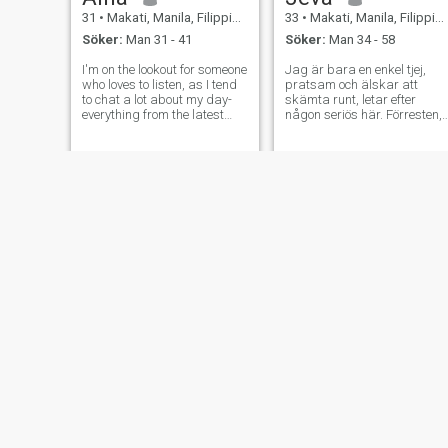
31
•
Makati, Manila, Filippinerna
33
•
Makati, Manila, Filippinerna
Söker:
Man 31 - 41
Söker:
Man 34 - 58
I'm on the lookout for someone
Jag är bara en enkel tjej,
who loves to listen, as I tend
pratsam och älskar att
to chat a lot about my day-
skämta runt, letar efter
everything from the latest
någon seriös här. Förresten,
office gossip to the random
bor också nu i Filippinerna
things I observed on my
🇵🇭 i vill inte ha kort sikt
commute. 🤪 When we’re
eller hook-ups. Jag letar efte
together, I’d want to cuddle
någon som är allvarlig nog
and maybe some movie after
att hantera förhållandet. i
a l
har inte barn och har aldrig
varit gift. \N i är en
certifierad hundälskare 🐶 i
är inte bra på att beskriva
mig själv kanske vi kan
koppla ihop chatt/samtal så
vi känner varandra mer.
Bel
May
55
•
Makati, Manila, Filippinerna
30
•
Makati, Manila, Filippinerna