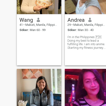
drömmer om perfekt kärlek
med en bra kille. Jag är
också mångsidig,
målmedveten, förstående och
aktiv.
Wang
Andrea
41
•
Makati, Manila, Filippinerna
29
•
Makati, Manila, Filippinerna
Söker:
Man 60 - 99
Söker:
Man 30 - 40
I’m in the Philippines 🇵🇭
Doing my best to lead a
fulfilling life. I am into anime.
Starting my fitness journey.
Corporate slave dreaming of
becoming a full-time
homemaker. I really love food
- all different kinds of cuisine
Loves the rain. Ment