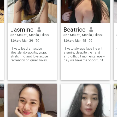
Jasmine
Beatrice
35
•
Makati, Manila, Filippinerna
35
•
Makati, Manila, Filippinerna
Söker:
Man 39 - 70
Söker:
Man 45 - 99
I like to lead an active
I like to always face life with
lifestyle, do sports, yoga,
a smile, despite the hard
stretching and love active
and difficult moments, every
recreation on quad bikes. I
day we have the opportunity
am always open and honest
to write another chapter of
s
and I appreciate sincerity in
our life and I decide to live it
relationships. I love to cook
to the fullest without fear of
and my energy and passion
what might happen. They
for life make every day bright
say that he who doe