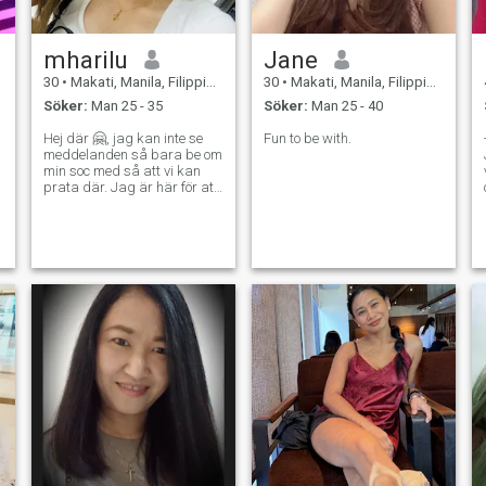
mharilu
Jane
30
•
Makati, Manila, Filippinerna
30
•
Makati, Manila, Filippinerna
Söker:
Man 25 - 35
Söker:
Man 25 - 40
Hej där 🤗, jag kan inte se
Fun to be with.
meddelanden så bara be om
d
min soc med så att vi kan
prata där. Jag är här för att
.
få vänner och äkta
anslutning 😊 i är en introvert
person men när jag väl blir
bekväm med u pratar jag
mycket. Och älskar att lära
känna människor, dela
tankar och kulturer ❤️ jag
har också gott sinne för
humor. Ni älskar hundar och
även katter men mer på
doggos lmao. Star gazing,
titta på film, gå till stranden
och camping är mina
hobbyer faktiskt det finns
mycket att nämna lol. Hur
jag är från Filippinerna men
för närvarande bor och