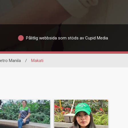
Pålitlig webbsida som stöds av Cupid Media
etro Manila
/
Makati