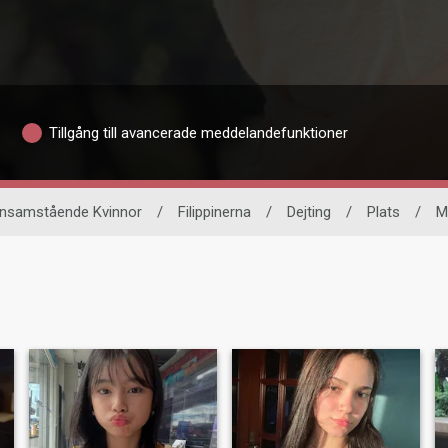
Tillgång till avancerade meddelandefunktioner
nsamstående Kvinnor
/
Filippinerna
/
Dejting
/
Plats
/
M