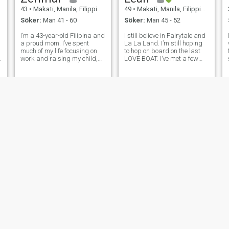
43
•
Makati, Manila, Filippinerna
49
•
Makati, Manila, Filippinerna
Söker:
Man 41 - 60
Söker:
Man 45 - 52
I’m a 43-year-old Filipina and
I still believe in Fairytale and
a proud mom. I’ve spent
La La Land. I’m still hoping
much of my life focusing on
to hop on board on the last
work and raising my child,
LOVE BOAT. I’ve met a few
and now I’m ready to find
here (video calls!!) and has
someone special to share my
heard a lot of stories (most
r
life with. I’m 5’1" and weigh
were BS by the way!) that
90kg, and I believe in being
made me laugh, sad and
upfront and honest. I em
even question myself—why
Ven
May
23
•
Makati, Manila, Filippinerna
39
•
Makati, Manila, Filippinerna