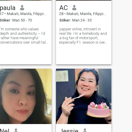
du har problem med det. Vi
paula
AC
passar inte ihop. 🙄 Om du
är något på samma sida,
37
•
Makati, Manila, Filippinerna
28
•
Makati, Manila, Filippinerna
skicka mig ett meddelande!
Söker:
Man 50 - 70
Söker:
Man 24 - 35
I’m someone who values
yapper online, introvert in
depth and authenticity – I’d
real life. i'm a homebody and
rather have meaningful
a big fan of motorsport,
conversations over small talk
especially F1. season is over,
any day. When I’m not
so, i'm here… out of boredom.
working, you’ll find me trying
anyway, if you're looking for
out new home-cooked
friends (yeah, friends) whom
recipes, going for early
you can connect with, hit me
morning walks in the park. I
up. the world is
believe in mutual
Nel
Jessie