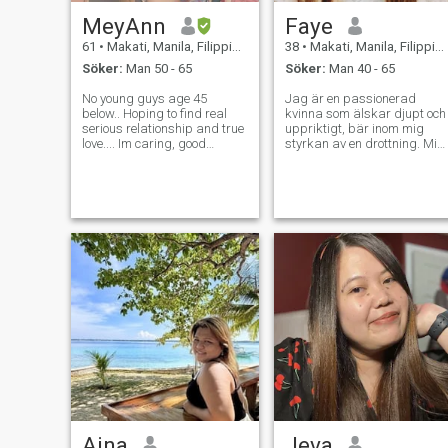
också lite av en homebody.
MeyAnn
Faye
Jag älskar att vara med på
en regnig dag och lyssna på
61
•
Makati, Manila, Filippinerna
38
•
Makati, Manila, Filippinerna
musik.
Söker:
Man 50 - 65
Söker:
Man 40 - 65
No young guys age 45
Jag är en passionerad
below.. Hoping to find real
kvinna som älskar djupt och
serious relationship and true
uppriktigt, bär inom mig
love.... Im caring, good
styrkan av en drottning. Min
homemaker who cares for
nyfikenhet driver en önskan
her man very well in a very
att utforska och resa. Nu
peaceful place here or there
söker jag ett seriöst
or wherever we will decide..
förhållande byggt på
Im Not for games or online
ärlighet, lojalitet och
fun..
orubbligt engagemang –
värderingar som jag
helhjärtat erbjuder i
gengäld. Om du är rätt
person, redo att odla en
stark och meningsfull
förbindelse rotad i
ömsesidigt förtroende,
respekt och öppen
kommunikation, och om du
delar min önskan om en res
av kärlek, skulle jag vara
angelägen om att ansluta.
Aina
Jeva