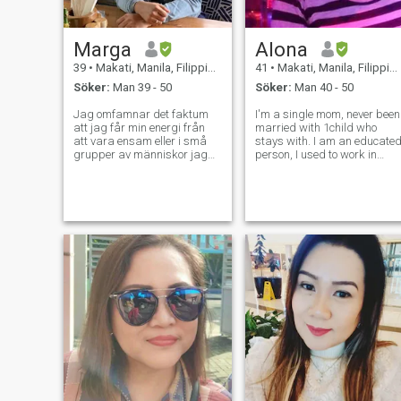
Marga
Alona
39
•
Makati, Manila, Filippinerna
41
•
Makati, Manila, Filippinerna
Söker:
Man 39 - 50
Söker:
Man 40 - 50
Jag omfamnar det faktum
I'm a single mom, never been
att jag får min energi från
married with 1child who
att vara ensam eller i små
stays with. I am an educate
grupper av människor jag
person, I used to work in
är bekväm med. Men jag
American company for 18yrs
gillar fortfarande att prata
I run my own business,
med folk. i är inte det till att
family oriented, driven,
festa men jag har inget emot
passionate, strong willed, I
att gå ut då och då med
love going out for movies, live
mina vänner. i kanske inte
band,
alltid pratar, men jag
lyssnar. Jag har inte de
bästa historierna, men jag
är en bra lyssnare. i gillar
att spendera min fritid med
vänner och familj, och har
inget emot att stanna och
titta på en film, binge-titta
på en TV-show eller laga
middag för familj och vänner.
i älskar att resa och gå på
långa äventyr, men jag är