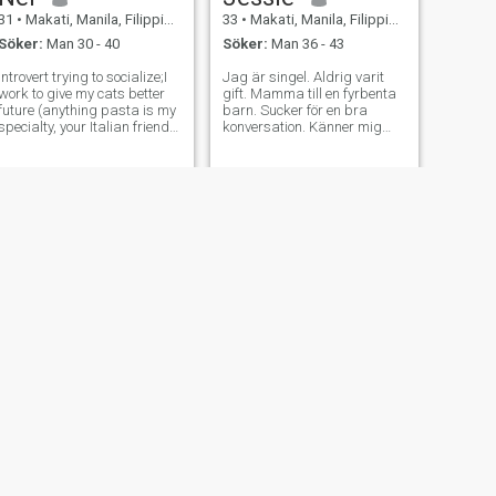
31
•
Makati, Manila, Filippinerna
33
•
Makati, Manila, Filippinerna
Söker:
Man 30 - 40
Söker:
Man 36 - 43
Introvert trying to socialize;I
Jag är singel. Aldrig varit
work to give my cats better
gift. Mamma till en fyrbenta
future (anything pasta is my
barn. Sucker för en bra
specialty, your Italian friends
konversation. Känner mig
will surely approve 🤭)
runt i köket och stolt att säga
Family Oriented Night owl
att jag kan laga en mean
(not by choice) Looking for
pork adobo. Jag har en
something Long term (Cause
examen i psykologi och
we're not getting
arbetar heltid som en
Human Resource
Professional för ett
internationellt boende
varumärke. Jag läste
mycket fiktion på min fritid.
Jag går sällan ut men
museer och bokhandlar
exciterar mig.
NÄSTA
Chloe
28
•
Makati, Manila, Filippinerna