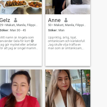
Gelz
Anne
29
•
Makati, Manila, Filippinerna
50
•
Makati, Manila, Filippinerna
Söker:
Man 30 - 45
Söker:
Man
Mitt namn är Angela som
Uppriktig, ärlig, lojal,
använder Gela för kort 😅
omtänksam och kärleksfull.
jag gör mycket eller arbetar
Jag skulle vilja träffa en
för att jag är singel mamma
man som är omtänksam,
i mer än 5 år nu, så skyll inte
kärleksfull, vänlig, mogen,
på mig om jag är upptagen
lojal och med god humor. Jag
större delen av tiden. Jag bor
kan vara så seriös ibland
för närvarande i Manila
men har också en barnslig
arbetar 6 gånger per vecka
sida. Livet är för kort för att
så jag kan stödja min
vara så allvarlig hela tiden.
kulinariska skola och stödja
Jag älskar
min barn. Jag skulle älska
trädgårdsarbete, älskar
stränder, trädgårdsarbete
djur och jag gillar ett rent
och en försöker hård kock 😂
hus. Jag älskar utomhus
i har dålig attityd när jag är
lika mycket som inomhus.
hungrig 🤣 jag gör inte gör
Jag älskar film, sightseeing,
diet men jag äter hälsosam
ö hopping och jag älskar
mat åt sidan ris mer ris 😅
också att laga mat.
jag dricker ibland men när
jag drick jag lovar att jag