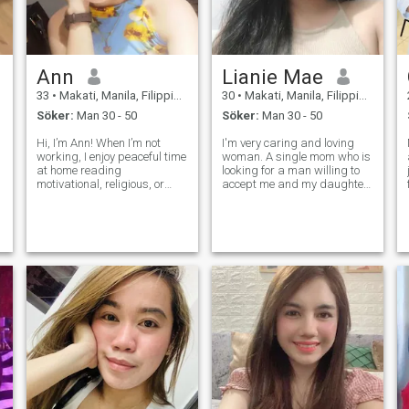
Ann
Lianie Mae
33
•
Makati, Manila, Filippinerna
30
•
Makati, Manila, Filippinerna
Söker:
Man 30 - 50
Söker:
Man 30 - 50
Hi, I’m Ann! When I’m not
I'm very caring and loving
working, I enjoy peaceful time
woman. A single mom who is
at home reading
looking for a man willing to
motivational, religious, or
accept me and my daughter.
inspirational books, or
I'm a strong independent
listening to self-development
woman who wants to try
talks and topics like the law
traveling since I'm a home
.
of attraction. I’m passionate
buddy, want to go out of my
about growing mentally,
comfort zone with someone
emotionally
who would m