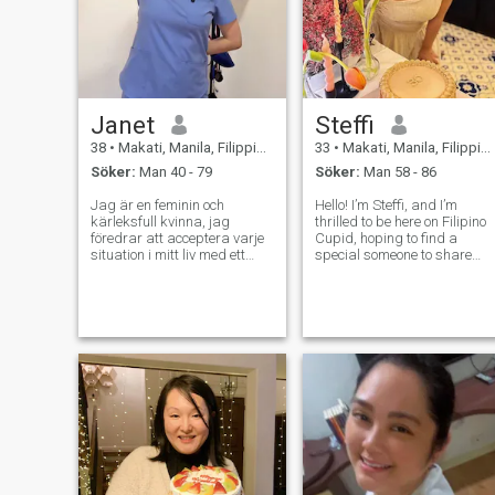
Janet
Steffi
38
•
Makati, Manila, Filippinerna
33
•
Makati, Manila, Filippinerna
Söker:
Man 40 - 79
Söker:
Man 58 - 86
Jag är en feminin och
Hello! I’m Steffi, and I’m
kärleksfull kvinna, jag
thrilled to be here on Filipino
föredrar att acceptera varje
Cupid, hoping to find a
situation i mitt liv med ett
special someone to share
leende på mitt ansikte.
life’s journey with. I’m down to
Självklart är jag allvarlig i
earth person who love.I value
vissa situationer, men jag
honesty, kindness, family . I
kan med säkerhet säga att
am looking for a meaningful
jag är en optimist av
connection, a partner
naturen. Jag kommer alltid
att ge glädje till min familjs
liv och stödja min man när
han behöver mig. Jag vill
träffa en man jag älskar och
bryr mig om. Jag är vacker,
snäll, mild, glad, intelligent,
optimistisk, förnuftig och
avslappnad kvinna som