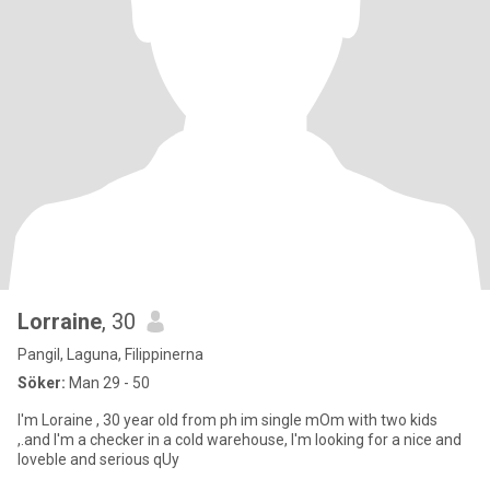
Lorraine
, 30
Pangil, Laguna, Filippinerna
Söker:
Man 29 - 50
I'm Loraine , 30 year old from ph im single mOm with two kids
,.and I'm a checker in a cold warehouse, I'm looking for a nice and
loveble and serious qUy